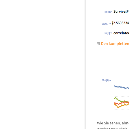
In[7]:=
Out[7]=
In[8]:=
Den kompletten
Out[9]=
Wie Sie sehen,
ä
hne