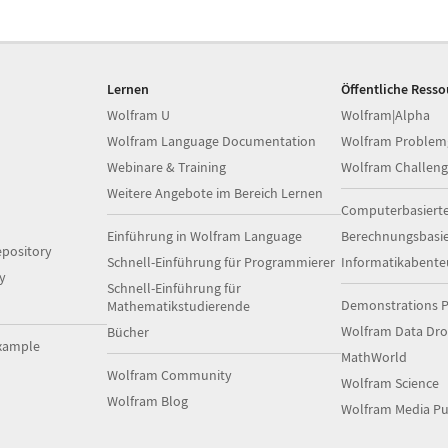
Lernen
Öffentliche Ress
Wolfram U
Wolfram|Alpha
Wolfram Language Documentation
Wolfram Problem
Webinare & Training
Wolfram Challeng
Weitere Angebote im Bereich Lernen
Computerbasiert
Einführung in Wolfram Language
Berechnungsbasi
pository
Schnell-Einführung für Programmierer
Informatikabente
y
Schnell-Einführung für
Demonstrations P
Mathematikstudierende
Wolfram Data Dr
Bücher
xample
MathWorld
Wolfram Community
Wolfram Science
Wolfram Blog
Wolfram Media Pu