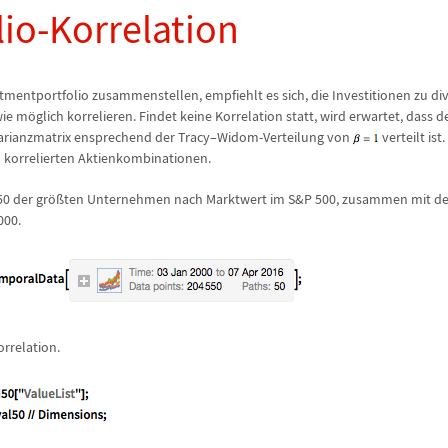
lio-Korrelation
tmentportfolio zusammenstellen, empfiehlt es sich, die Investitionen zu dive
wie m
ö
glich korrelieren. Findet keine Korrelation statt, wird erwartet, dass d
arianzmatrix ensprechend der Tracy
–
Widom-Verteilung von
verteilt ist
 korrelierten Aktienkombinationen.
50 der gr
ö
ß
ten Unternehmen nach Marktwert im S&P 500, zusammen mit dem
000.
orrelation.