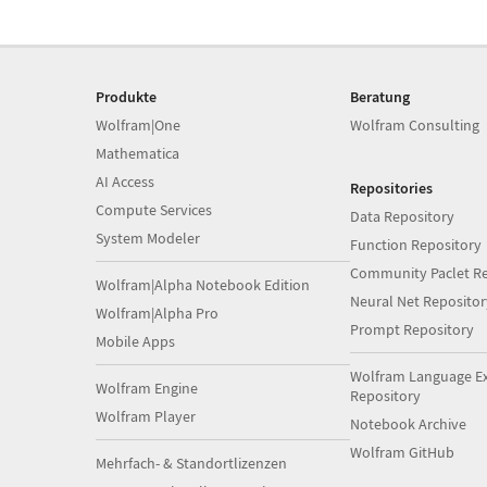
Produkte
Beratung
Wolfram|One
Wolfram Consulting
Mathematica
AI Access
Repositories
Compute Services
Data Repository
System Modeler
Function Repository
Community Paclet Re
Wolfram|Alpha Notebook Edition
Neural Net Repositor
Wolfram|Alpha Pro
Prompt Repository
Mobile Apps
Wolfram Language E
Wolfram Engine
Repository
Wolfram Player
Notebook Archive
Wolfram GitHub
Mehrfach- & Standortlizenzen