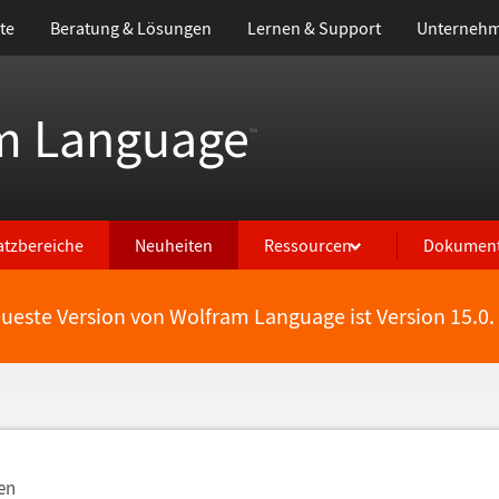
te
Beratung & Lösungen
Lernen & Support
Unterneh
m Language
™
atzbereiche
Neuheiten
Ressourcen
Dokument
eueste Version von Wolfram Language ist Version 15.0.
en