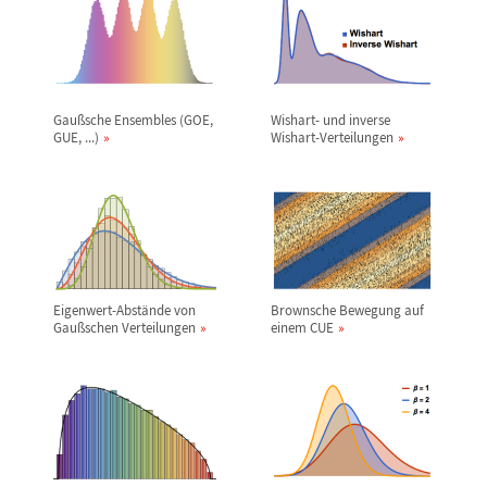
Gau
ß
sche Ensembles (GOE,
Wishart- und inverse
GUE, ...)
Wishart-Verteilungen
Eigenwert-Abst
ä
nde von
Brownsche Bewegung auf
Gau
ß
schen Verteilungen
einem CUE