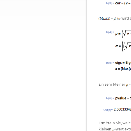
In[3]:=
wird 
In[4]:=
In[5]:=
Ein sehr kleiner
In[6]:=
Out[6]=
Ermitteln Sie, wel
kleinen
-Wert ext