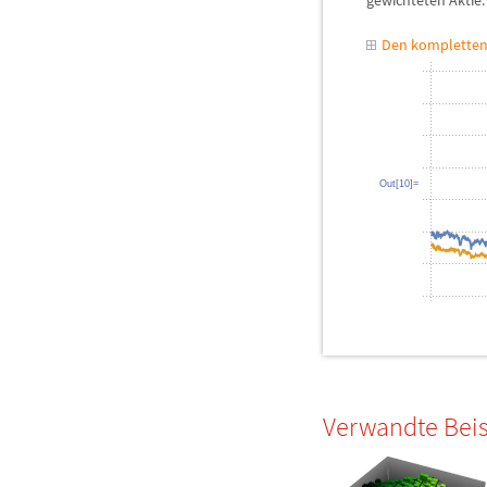
gewichteten Aktie.
Den kompletten
Out[10]=
Verwandte Beis