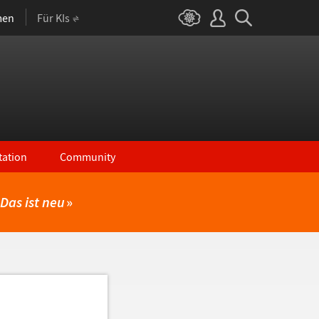
men
Für KIs
ation
Community
Das ist neu
»