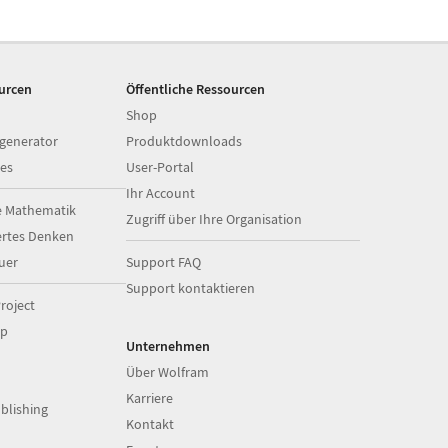
ourcen
Öffentliche Ressourcen
Shop
generator
Produktdownloads
es
User-Portal
Ihr Account
e Mathematik
Zugriff über Ihre Organisation
ertes Denken
uer
Support FAQ
Support kontaktieren
roject
op
Unternehmen
Über Wolfram
Karriere
blishing
Kontakt