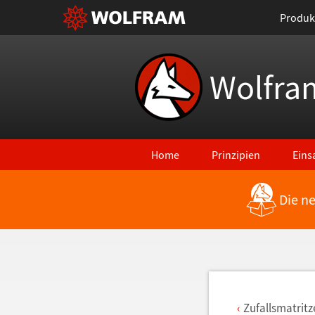
Produk
Wolfra
Home
Prinzipien
Eins
Die n
Zurück zu den neuesten Features
Zufallsmatritz