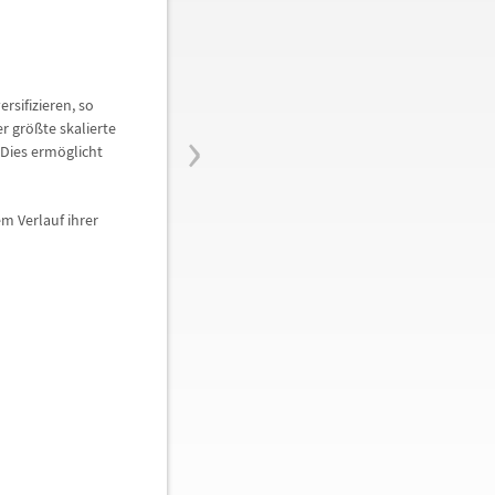
rsifizieren, so
›
er gr
ö
ß
te skalierte
. Dies erm
ö
glicht
 Verlauf ihrer