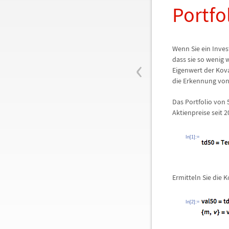
Portfo
Wenn Sie ein Inves
‹
dass sie so wenig 
Eigenwert der Kov
die Erkennung von
Das Portfolio von 
Aktienpreise seit 2
In[1]:=
Ermitteln Sie die K
In[2]:=