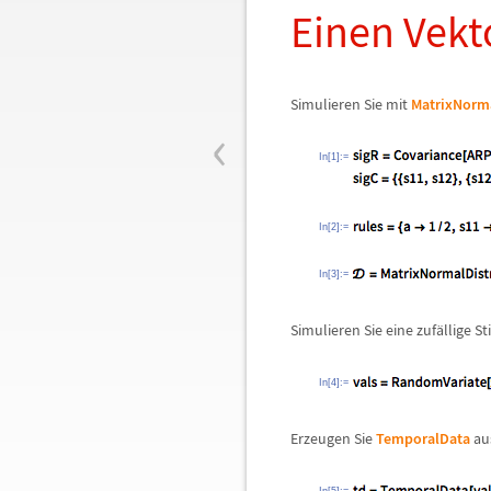
Einen Vekt
Simulieren Sie mit
MatrixNorma
‹
In[1]:=
In[2]:=
In[3]:=
Simulieren Sie eine zuf
ä
llige S
In[4]:=
Erzeugen Sie
TemporalData
au