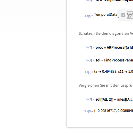
In[5]:=
Out[5]=
Sch
ä
tzen Sie den diagonalen V
In[6]:=
In[7]:=
Out[7]=
Vergleichen Sie mit den urspr
ü
In[8]:=
Out[8]=