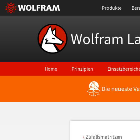
Produkte
Ber
Wolfram L
Home
Prinzipien
Einsatzbereich
Die neueste Ve
Zurück zu den neuesten Features
Zufallsmatritzen