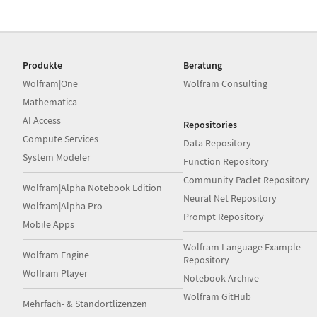
Produkte
Beratung
Wolfram|One
Wolfram Consulting
Mathematica
AI Access
Repositories
Compute Services
Data Repository
System Modeler
Function Repository
Community Paclet Repository
Wolfram|Alpha Notebook Edition
Neural Net Repository
Wolfram|Alpha Pro
Prompt Repository
Mobile Apps
Wolfram Language Example
Wolfram Engine
Repository
Wolfram Player
Notebook Archive
Wolfram GitHub
Mehrfach- & Standortlizenzen