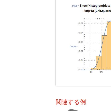
In[9]:=
Out[9]=
関連する例