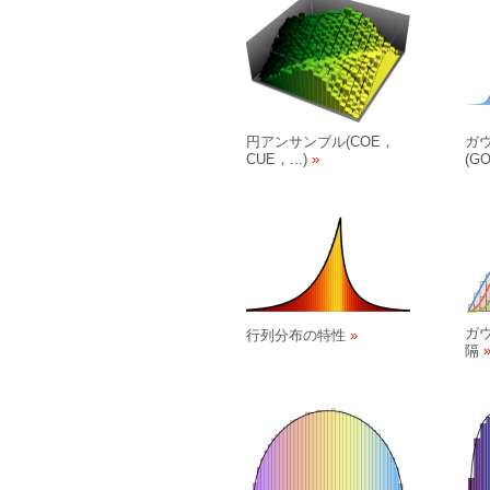
円アンサンブル(COE，
ガ
CUE，...)
(G
ガ
行列分布の特性
隔