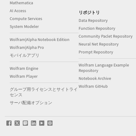
Mathematica
AI Access
リポジトリ
Compute Services
Data Repository
System Modeler
Function Repository
Community Paclet Repository
Wolfram|Alpha Notebook Edition
Neural Net Repository
Wolfram|Alpha Pro
Prompt Repository
モバイルアプリ
Wolfram Language Example
Wolfram Engine
Repository
Wolfram Player
Notebook Archive
Wolfram GitHub
グループ用ライセンスとサイトライ
センス
サーバ配備オプション