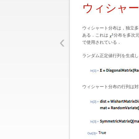
ウィシャ
ウィシャート分布は，独立多
‹
ある．これは
分布を多次
で使用されている．
ランダム正定値行列を生成し
In[1]:=
ウィシャート分布の行列は
In[2]:=
In[3]:=
Out[3]=