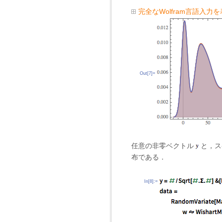
完全なWolfram言語入力
Out[7]=
任意の非零ベクトル
と，ス
布である．
In[8]:=