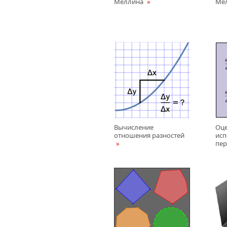
Меллина
Ме
Вычисление
Оце
отношения разностей
исп
пе