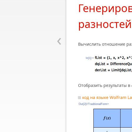
Генериро
разностей
‹
Вычислить отношение раз
In[1]:=
Отобразить результаты в
код на языке Wolfram L
Out[2]//TraditionalForm=