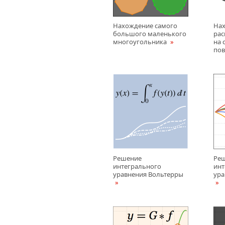
Нахождение самого
На
большого маленького
рас
многоугольника
на 
пов
Решение
Ре
интегрального
инт
уравнения Вольтерры
ура