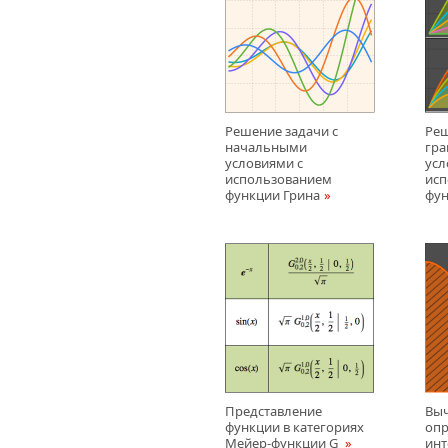
Решение задачи с
Реш
начальными
гр
условиями с
усл
использованием
исп
функции Грина
фун
Представление
Вы
функции в категориях
оп
Мейер-функции G
инт