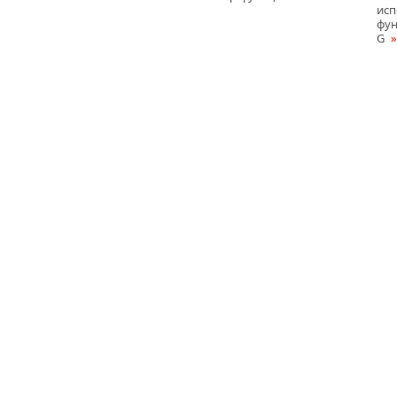
исп
фу
G