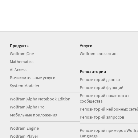
Продукты
Услуги
Wolfram|One
Wolfram консалтинг
Mathematica
AI Access
Репозитории
Вычислительные услуги
Репозиторий данных
System Modeler
Репозиторий функций
Репозиторий паклетов от
Wolfram|Alpha Notebook Edition
сообщества
Wolfram|Alpha Pro
Репозиторий нейронных сете
Мобильные приложения
Репозиторий запросов
Wolfram Engine
Репозиторий примеров Wolfr
Language
Wolfram Player