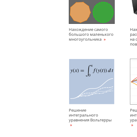
Нахождение самого
На
большого маленького
рас
многоугольника
на 
пов
Решение
Ре
интегрального
инт
уравнения Вольтерры
ура