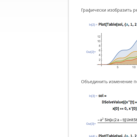
Графически изобразить 
In[2]:=
Out[2]=
Объединить изменение по
In[3]:=
Out[3]=
In[4]:=