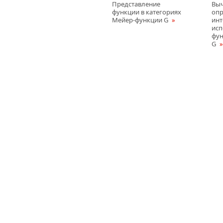
Представление
Вы
функции в категориях
оп
Мейер-функции G
инт
исп
фу
G