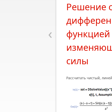
Решение 
дифферен
‹
функцией 
изменяющ
силы
Рассчитать чистый, лине
In[1]:=
Out[1]=