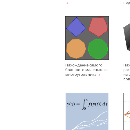
пе
Нахождение самого
На
большого маленького
рас
многоугольника
на 
пов