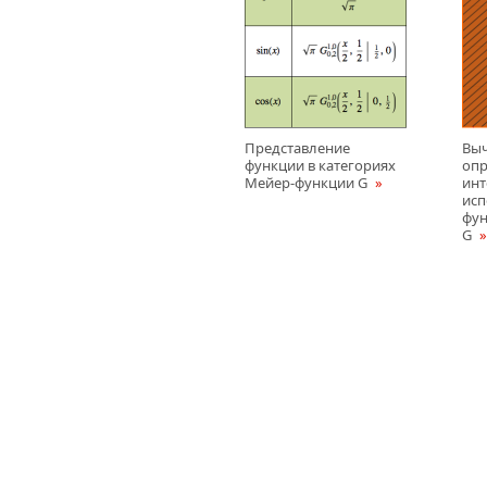
Представление
Вы
функции в категориях
оп
Мейер-функции G
инт
исп
фу
G