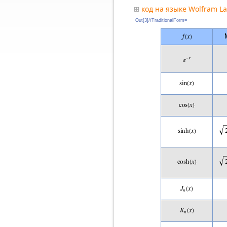
код на языке Wolfram L
Out[3]//TraditionalForm=