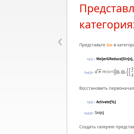
Представл
категория
‹
Представьте
в катего
Sin
In[1]:=
Out[1]=
Восстановить первонача
In[2]:=
Out[2]=
Создать галерею предст