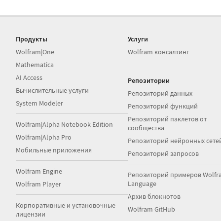
Продукты
Услуги
Wolfram|One
Wolfram консалтинг
Mathematica
AI Access
Репозитории
Вычислительные услуги
Репозиторий данных
System Modeler
Репозиторий функций
Репозиторий паклетов от
Wolfram|Alpha Notebook Edition
сообщества
Wolfram|Alpha Pro
Репозиторий нейронных сете
Мобильные приложения
Репозиторий запросов
Wolfram Engine
Репозиторий примеров Wolfr
Language
Wolfram Player
Архив блокнотов
Корпоративные и установочные
Wolfram GitHub
лицензии