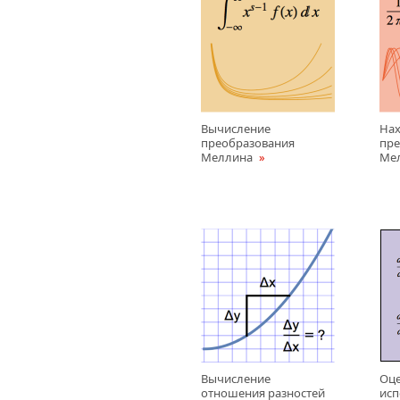
Вычисление
Нах
преобразования
пре
Меллина
Ме
Вычисление
Оце
отношения разностей
исп