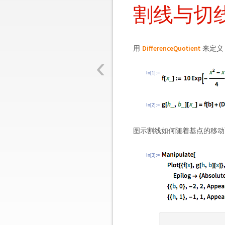
割线与切
DifferenceQuotient
用
来定
‹
In[1]:=
In[2]:=
图示割线如何随着基点的移
In[3]:=