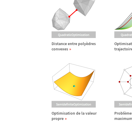
Distance entre poly
è
dres
Optimisat
convexes
trajectoir
Optimisation de la valeur
Probl
è
me
propre
maximu