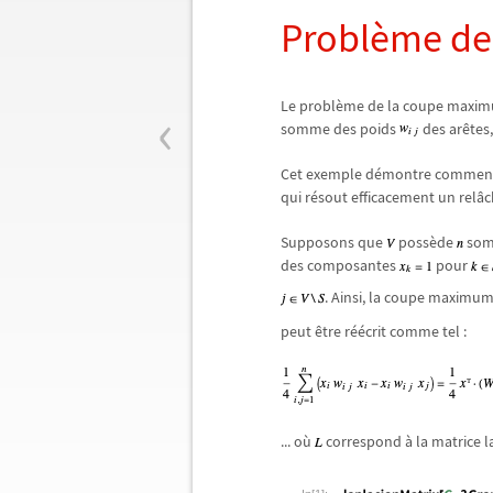
Probl
è
me de
‹
Le probl
è
me de la coupe maxi
somme des poids
des ar
ê
tes
Cet exemple d
é
montre comme
qui r
é
sout efficacement un rel
â
c
Supposons que
poss
è
de
somm
des composantes
pour
. Ainsi, la coupe maximum
peut
ê
tre r
é
é
crit comme tel :
... o
ù
correspond
à
la matrice 