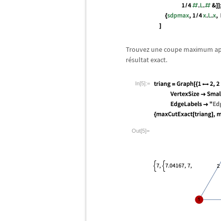
Trouvez une coupe maximum a
r
é
sultat exact.
In[5]:=
Out[5]=