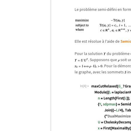
Le probl
è
me semi-d
é
fini en for
Elle est r
é
solue
à
l'aide de
Semid
Pour la solution
du probl
è
me 
. Supposons que
soit u
. Pour la d
é
mons
le graphe, avec les sommets
in
In[4]:=