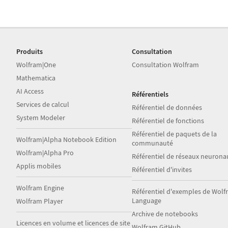
Produits
Consultation
Wolfram|One
Consultation Wolfram
Mathematica
AI Access
Référentiels
Services de calcul
Référentiel de données
System Modeler
Référentiel de fonctions
Référentiel de paquets de la
Wolfram|Alpha Notebook Edition
communauté
Wolfram|Alpha Pro
Référentiel de réseaux neurona
Applis mobiles
Référentiel d'invites
Wolfram Engine
Référentiel d'exemples de Wol
Language
Wolfram Player
Archive de notebooks
Licences en volume et licences de site
Wolfram GitHub