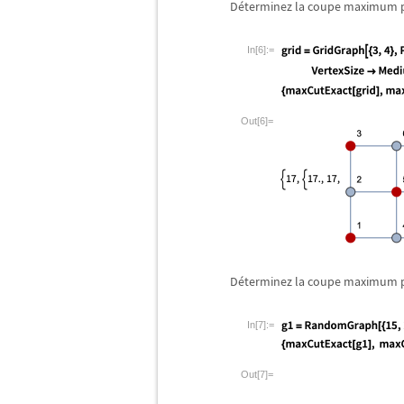
D
é
terminez la coupe maximum po
In[6]:=
Out[6]=
D
é
terminez la coupe maximum p
In[7]:=
Out[7]=