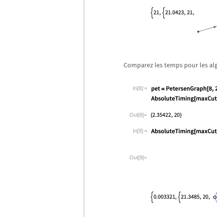
Comparez les temps pour les al
In[8]:=
Out[8]=
In[9]:=
Out[9]=