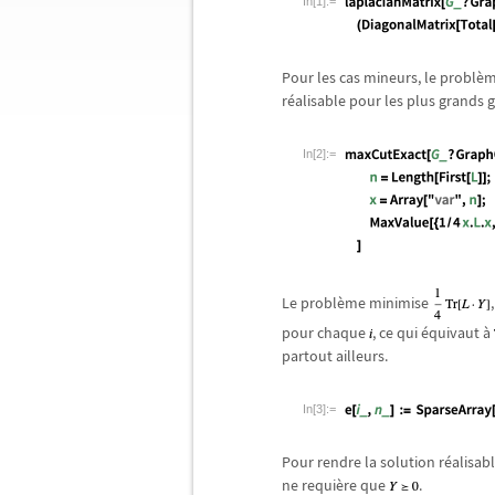
In[1]:=
Pour les cas mineurs, le probl
è
m
r
é
alisable pour les plus grands 
In[2]:=
Le probl
è
me minimise
pour chaque
, ce qui
é
quivaut
à
partout ailleurs.
In[3]:=
Pour rendre la solution r
é
alisabl
ne requi
è
re que
.