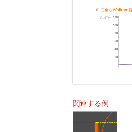
完全なWolfra
Out[7]=
関連する例