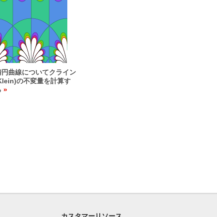
楕円曲線についてクライン
Klein)の不変量を計算す
る
カスタマーリソース