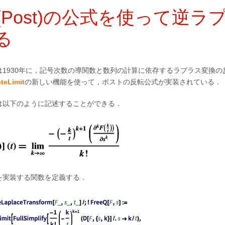
(Post)の公式を使って逆ラ
る
は1930年に，記号次数の導関数と数列の計算に依存するラプラス変換の
eteLimit
の新しい機能を使って，ポストの反転公式が実装されている．
は以下のように記述することができる．
を実装する関数を定義する．