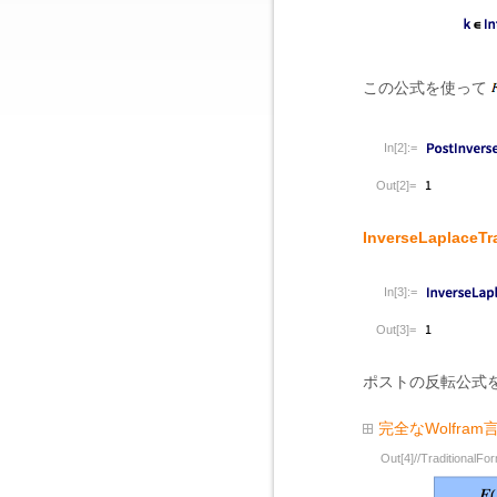
この公式を使って
In[2]:=
Out[2]=
InverseLaplaceTr
In[3]:=
Out[3]=
ポストの反転公式
完全なWolfra
Out[4]//TraditionalFo