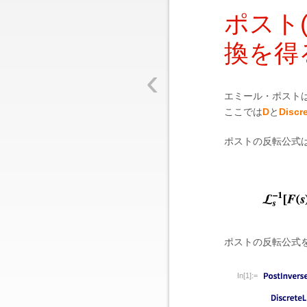
ポスト
換を得
‹
エミール・ポスト
ここでは
D
と
Discr
ポストの反転公式
ポストの反転公式
In[1]:=