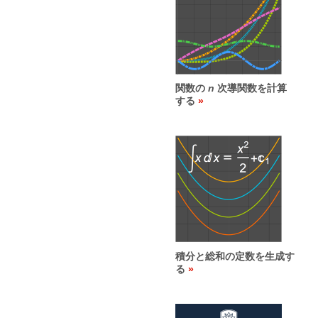
関数の
n
次導関数を計算
する
積分と総和の定数を生成す
る