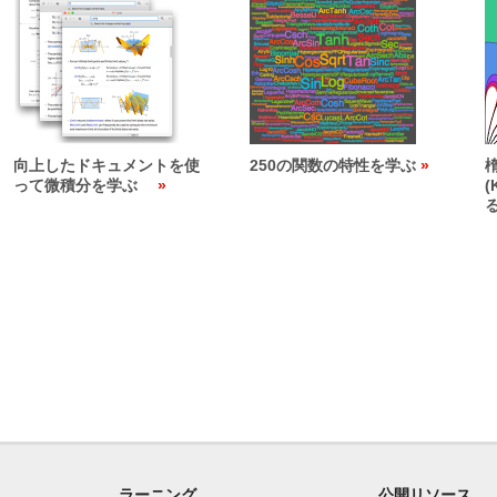
向上したドキュメントを使
250の関数の特性を学ぶ
って微積分を学ぶ
(
ラーニング
公開リソース