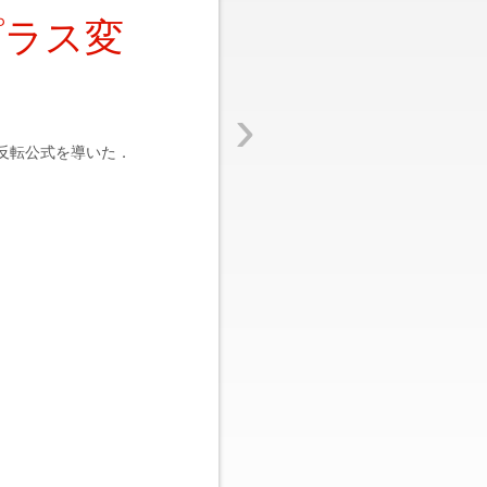
プラス変
›
反転公式を導いた．