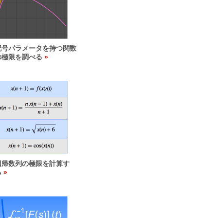
記号パラメータを持つ関数
の極限を調べる
回帰数列の極限を計算す
る