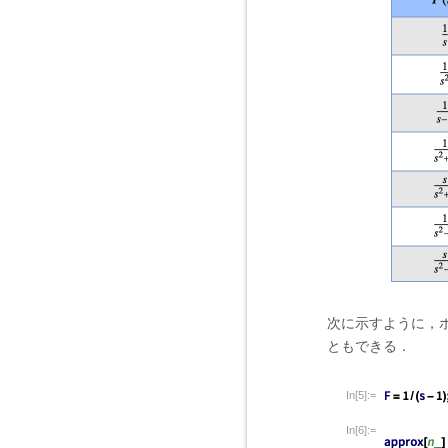
次に示すように，
ともできる．
In[5]:=
In[6]:=