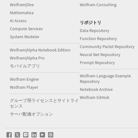
Wolfram|One
Wolfram Consulting
Mathematica
AI Access
リポジトリ
Compute Services
Data Repository
System Modeler
Function Repository
Community Paclet Repository
Wolfram|Alpha Notebook Edition
Neural Net Repository
Wolfram|Alpha Pro
Prompt Repository
モバイルアプリ
Wolfram Language Example
Wolfram Engine
Repository
Wolfram Player
Notebook Archive
Wolfram GitHub
グループ用ライセンスとサイトライ
センス
サーバ配備オプション