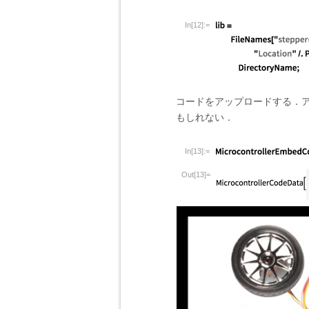
In[12]:=
コードをアップロードする．
もしれない．
In[13]:=
Out[13]=