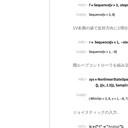
In[4]:=
Out[4]=
1V未満の値で反対方向に1増
In[5]:=
Out[5]=
開ループコントローラを組み
In[6]:=
Out[6]=
ジョイスティックの入力．
In[7]:=