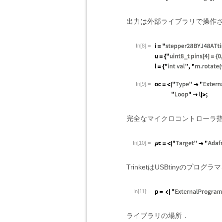
出力は外部ライブラリで操作され
In[8]:=
In[9]:=
完全なマイクロコントローラ
In[10]:=
TrinketはUSBtinyのプログ
In[11]:=
ライブラリの場所．