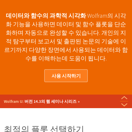
데이터와 함수의 과학적 시각화
Wolfram의 시각
화 기능을 사용하면 데이터 및 함수 플롯을 단순
화하며 자동으로 완성할 수 있습니다. 개인의 지
적 탐구부터 보고서 및 출판된 논문의 기술에 이
르기까지 다양한 장면에서 사용되는 데이터와 함
수를 이해하는데 도움이 됩니다.
사용 시작하기
최신 출시:
Wolfram 언어 및 Mathematica 버전 14.3
Wolfram U:
버전 14.3의 웹 세미나 시리즈
버전 14.3의 새로운 기능 웨비나:
표 형식 데이터, 시각화 및 그
Wolfram R&D 라이브:
Wolfram R&D 라이브:
최신 출시:
Wolfram 기술 컨퍼런스 2024:
Wolfram Notebook Assistant + LLM Kit
시각화 및 그래픽 개발자와의 Q&A
시각화에 대해 자세히 알아보기
강연 동영상
래픽
최적의 플롯 선택하기