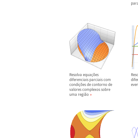
par
Resolva equa
ç
õ
es
Res
diferenciais parciais com
dife
condi
ç
õ
es de contorno de
even
valores complexos sobre
uma regi
ã
o