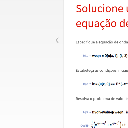
Solucione 
equa
ç
ã
o d
‹
Especifique a equa
ç
ã
o de onda
In[1]:=
Estabele
ç
a as condi
ç
õ
es inicia
In[2]:=
Resolva o problema de valor ini
In[3]:=
Out[3]=