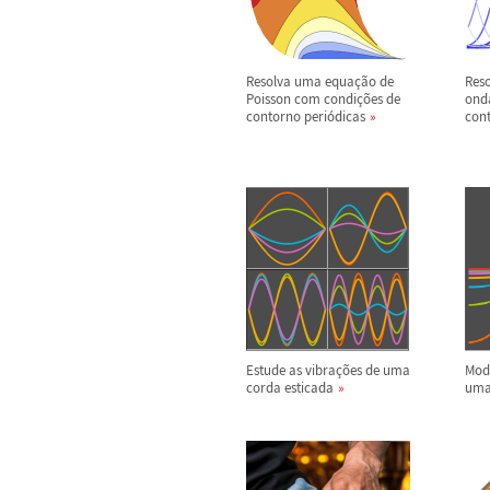
Resolva uma equa
ç
ã
o de
Res
Poisson com condi
ç
õ
es de
ond
contorno peri
ó
dicas
con
Estude as vibra
ç
õ
es de uma
Mode
corda esticada
uma