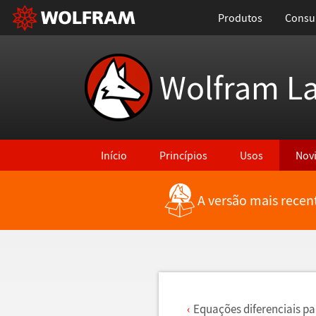
Produtos
Consul
Wolfram L
Início
Princípios
Usos
Nov
A versão mais recen
Voltar para Últimas Novidades
Equa
ç
õ
es diferenciais pa