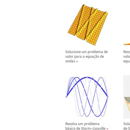
Solucione um problema de
Res
valor para a equa
ç
ã
o de
valo
ondas
equ
Resolva um problema
Sol
b
á
sico de Sturm
–
Liouville
de 