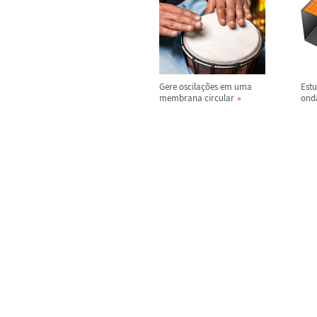
Gere oscila
ç
õ
es em uma
Est
membrana circular
ond