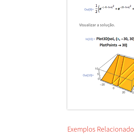
Out[9]=
Visualizar a solu
ç
ã
o.
In[10]:=
Out[10]=
Exemplos Relacionado