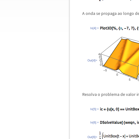
A onda se propaga ao longo de
In[4]:=
Out[4]=
Resolva o problema de valor in
In[5]:=
In[6]:=
Out[6]=