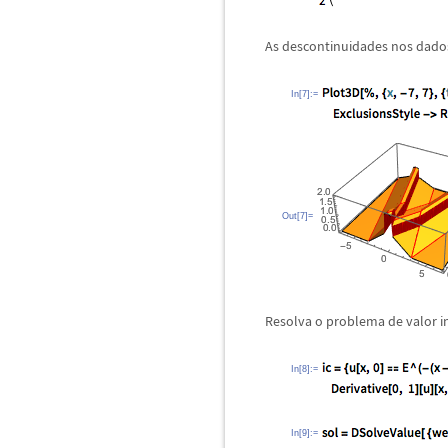
As descontinuidades nos dados 
In[7]:=
Out[7]=
Resolva o problema de valor i
In[8]:=
In[9]:=