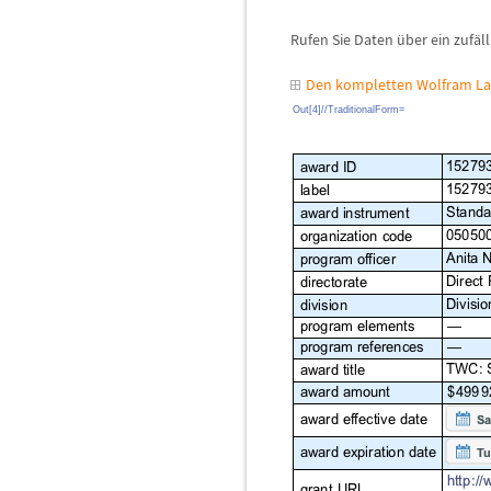
Rufen Sie Daten
ü
ber ein zuf
ä
l
Den kompletten Wolfram La
Out[4]//TraditionalForm=