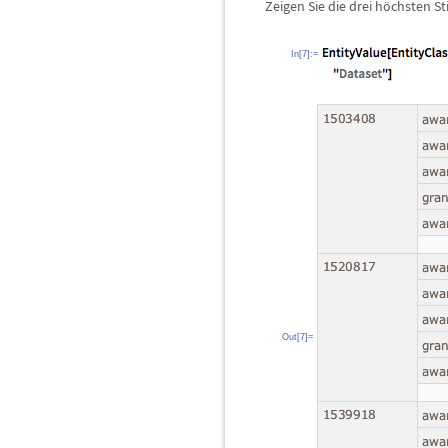
Zeigen Sie die drei h
ö
chsten St
In[7]:=
Out[7]=