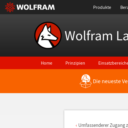
Produkte
Ber
Wolfram L
Home
Prinzipien
Einsatzbereich
Die neueste Ve
Zurück zu den neuesten Features
Umfassenderer Zugang 