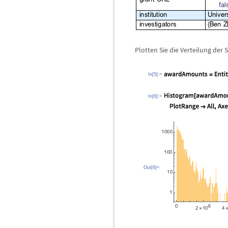
Plotten Sie die Verteilung der
In[5]:=
In[6]:=
Out[6]=