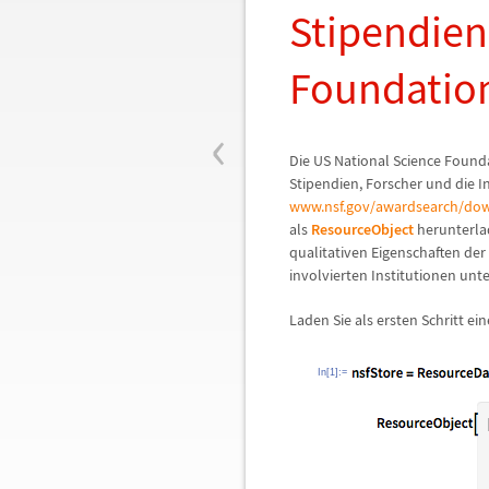
Stipendien
Foundatio
‹
Die US National Science Founda
Stipendien, Forscher und die I
www.nsf.gov/awardsearch/dow
als
ResourceObject
herunterla
qualitativen Eigenschaften der
involvierten Institutionen unt
Laden Sie als ersten Schritt e
In[1]:=