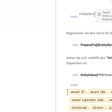
Out[1]=
Registrieren Sie den Store f
ü
r 
In[2]:=
Sehen Sie sich mithilfe des
"NS
Stipendien an.
In[3]:=
Out[3]=