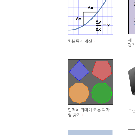
제1
차분몫의 계산
평
면적이 최대가 되는 다각
구면
형 찾기