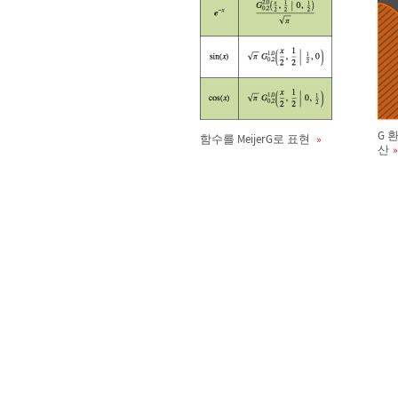
G 
함수를 MeijerG로 표현
산