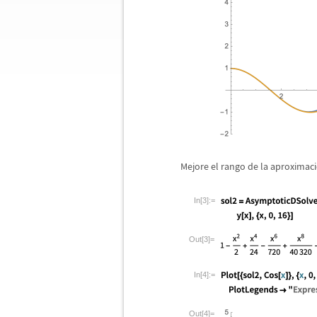
Mejore el rango de la aproximaci
In[3]:=
Out[3]=
In[4]:=
Out[4]=