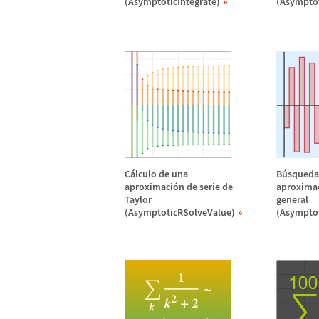
(AsymptoticIntegrate)
(Asymptot
C
á
lculo de una
B
ú
squeda
aproximaci
ó
n de serie de
aproxima
Taylor
general
(AsymptoticRSolveValue)
(Asympto