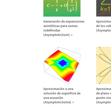
Generaci
ó
n de expansiones
Aproxima
asint
ó
ticas para sumas
de los cub
indefinidas
(Asympto
(AsymptoticSum)
Aproximaci
ó
n a una
Aproxima
soluci
ó
n de superficie de
de plano 
una ecuaci
ó
n
punto sin
(AsymptoticSolve)
(Asymptot