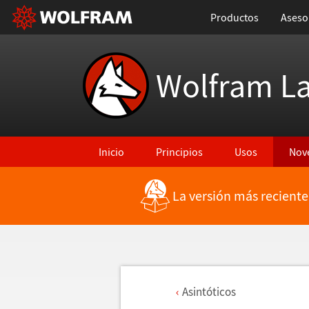
Productos
Aseso
Wolfram L
Inicio
Principios
Usos
Nov
La versión más reciente
Asint
ó
ticos