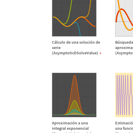
C
á
lculo de una soluci
ó
n de
B
ú
squeda
serie
aproxima
(AsymptoticDSolveValue)
(Asympto
Aproximaci
ó
n a una
Estimaci
ó
integral exponencial
una funci