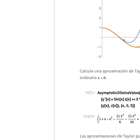
Calcule una aproximaci
ó
n de Ta
ordinario
.
In[7]:=
Out[7]=
Las aproximaciones de Taylor p