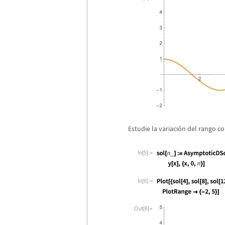
Estudie la variaci
ó
n del rango co
In[5]:=
In[6]:=
Out[6]=