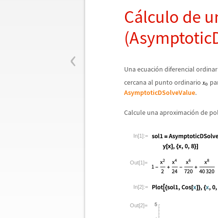
C
á
lculo de u
(Asymptotic
‹
Una ecuaci
ó
n diferencial ordin
cercana al punto ordinario
par
AsymptoticDSolveValue
.
Calcule una aproximaci
ó
n de pol
In[1]:=
Out[1]=
In[2]:=
Out[2]=