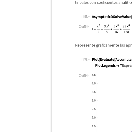
lineales con coeficientes anal
í
ti
In[8]:=
Out[8]=
Represente gr
á
ficamente las apr
In[9]:=
Out[9]=