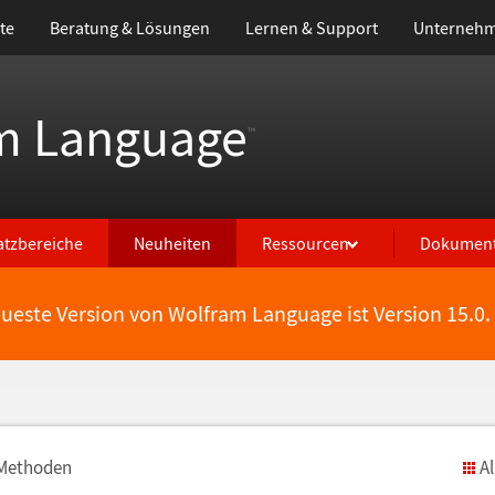
te
Beratung & Lösungen
Lernen & Support
Unterneh
m Language
™
atzbereiche
Neuheiten
Ressourcen
Dokument
eueste Version von Wolfram Language ist Version 15.0.
 Methoden
A