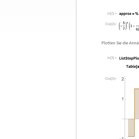
In[2]:=
Out[2]=
Plotten Sie die Ann
ä
In[3]:=
Out[3]=