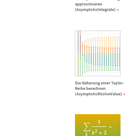
approximieren
(AsymptoticIntegrate)
Die N
ä
herung einer Taylor-
Reihe berechnen
(AsymptoticRSolveValue)