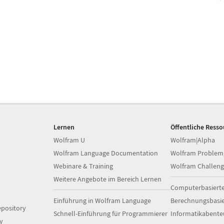
Lernen
Öffentliche Ress
Wolfram U
Wolfram|Alpha
Wolfram Language Documentation
Wolfram Problem
Webinare & Training
Wolfram Challeng
Weitere Angebote im Bereich Lernen
Computerbasiert
Einführung in Wolfram Language
Berechnungsbasi
pository
Schnell-Einführung für Programmierer
Informatikabente
y