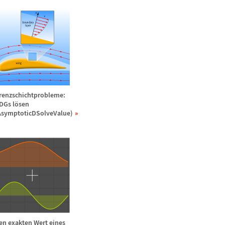
renzschichtprobleme:
DGs l
ö
sen
AsymptoticDSolveValue)
en exakten Wert eines