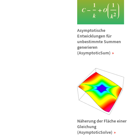
Asymptotische
Entwicklungen f
ü
r
unbestimmte Summen
generieren
(AsymptoticSum)
N
ä
herung der Fl
ä
che einer
Gleichung
(AsymptoticSolve)