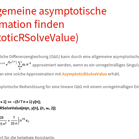
lgemeine asymptotische
mation finden
oticRSolveValue)
liche Differenzengleichung (O
Δ
G) kann durch eine allgemeine asymptotisch
approximiert werden, wenn es ein unregelm
ä
ß
iges Singul
 man eine solche Approximation mit
AsymptoticRSolveValue
erh
ä
lt.
mptotische Reihenl
ö
sung f
ü
r eine lineare O
Δ
G mit einem unregelm
ä
ß
igen Ei
rt f
ü
r die beliebige Konstante.