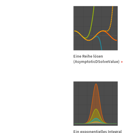
Eine Reihe l
ö
sen
(AsymptoticDSolveValue)
Ein exponentielles Integral