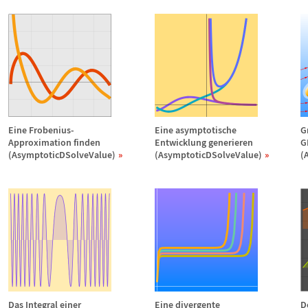
Eine Frobenius-
Eine asymptotische
G
Approximation finden
Entwicklung generieren
G
(AsymptoticDSolveValue)
(AsymptoticDSolveValue)
(
Das Integral einer
Eine divergente
D