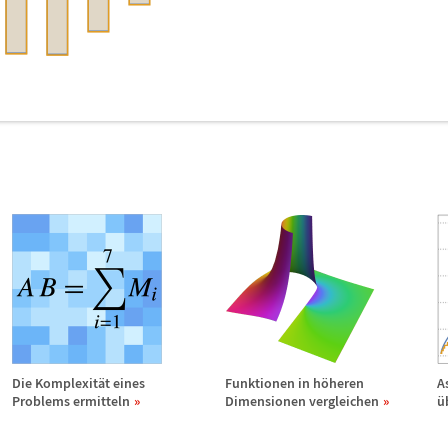
e
Die Komplexit
ä
t eines
Funktionen in h
ö
heren
A
Problems ermitteln
Dimensionen vergleichen
ü