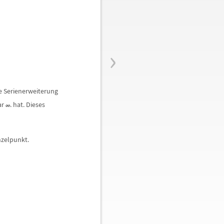
›
e Serienerweiterung
ar
. hat. Dieses
nzelpunkt.