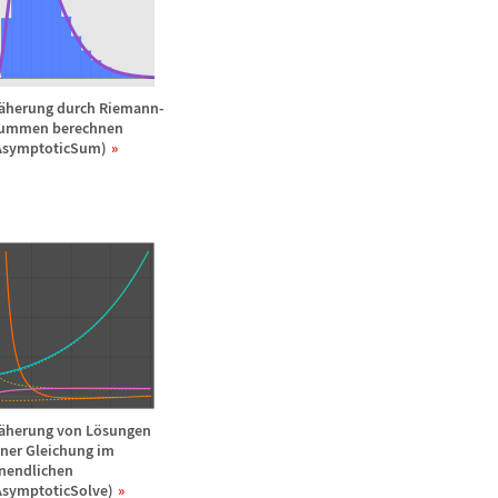
ä
herung durch Riemann-
ummen berechnen
AsymptoticSum)
ä
herung von L
ö
sungen
iner Gleichung im
nendlichen
AsymptoticSolve)