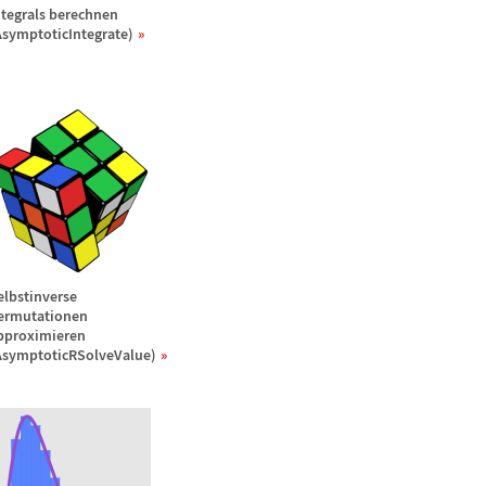
ntegrals berechnen
AsymptoticIntegrate)
elbstinverse
ermutationen
pproximieren
AsymptoticRSolveValue)