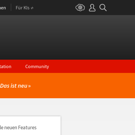
men
Für KIs
ation
Community
Das ist neu
»
lle neuen Features