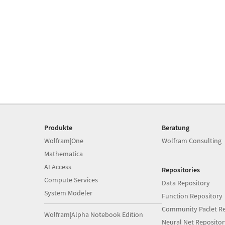
Produkte
Beratung
Wolfram|One
Wolfram Consulting
Mathematica
AI Access
Repositories
Compute Services
Data Repository
System Modeler
Function Repository
Community Paclet Re
Wolfram|Alpha Notebook Edition
Neural Net Repositor