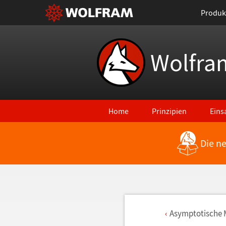
Produk
Wolfra
Home
Prinzipien
Eins
Die n
Asymptotische