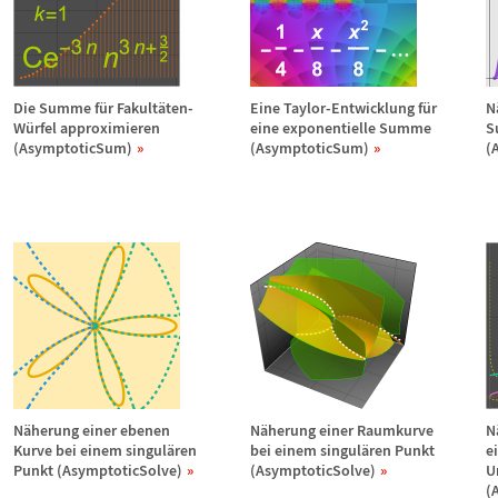
Die Summe f
ü
r Fakult
ä
ten-
Eine Taylor-Entwicklung f
ü
r
N
W
ü
rfel approximieren
eine exponentielle Summe
S
(AsymptoticSum)
(AsymptoticSum)
(
N
ä
herung einer ebenen
N
ä
herung einer Raumkurve
N
Kurve bei einem singul
ä
ren
bei einem singul
ä
ren Punkt
e
Punkt (AsymptoticSolve)
(AsymptoticSolve)
U
(