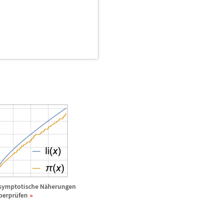
symptotische N
ä
herungen
berpr
ü
fen