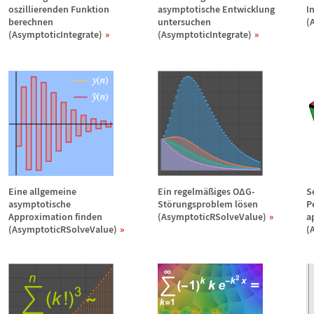
oszillierenden Funktion
asymptotische Entwicklung
I
berechnen
untersuchen
(
(AsymptoticIntegrate)
(AsymptoticIntegrate)
Eine allgemeine
Ein regelm
ä
ß
iges O
Δ
G-
S
asymptotische
St
ö
rungsproblem l
ö
sen
P
Approximation finden
(AsymptoticRSolveValue)
a
(AsymptoticRSolveValue)
(