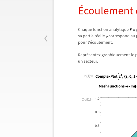
É
coulement d
‹
Chaque fonction analytique
sa partie r
é
elle
correspond au po
pour l'
é
coulement.
Repr
é
sentez graphiquement le p
un secteur.
In[1]:=
Out[1]=