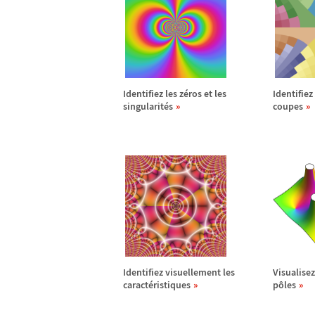
Identifiez les z
é
ros et les
Identifiez 
singularit
é
s
coupes
Identifiez visuellement les
Visualisez
caract
é
ristiques
p
ô
les