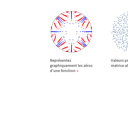
Repr
é
sentez
Valeurs p
graphiquement les z
é
ros
matrice al
d'une fonction