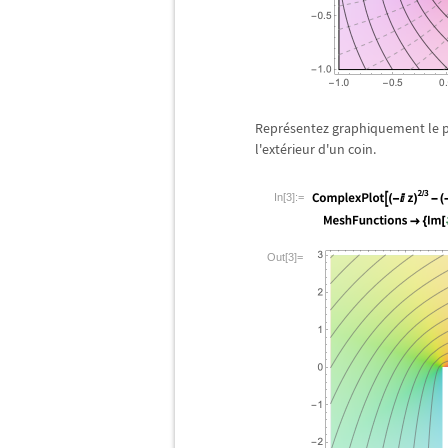
Repr
é
sentez graphiquement le p
l'ext
é
rieur d'un coin.
In[3]:=
Out[3]=