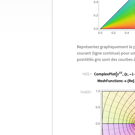
Repr
é
sentez graphiquement le p
courant (ligne continue) pour u
pointill
é
s gris sont des courbes
In[2]:=
Out[2]=