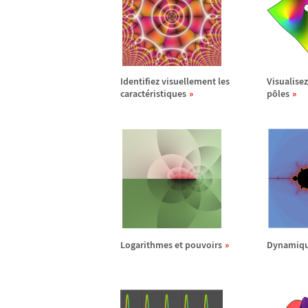
Identifiez visuellement les
Visualisez
caract
é
ristiques
p
ô
les
Logarithmes et pouvoirs
Dynamiqu