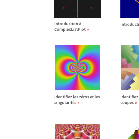
Introduction
à
Introduct
ComplexListPlot
Identifiez les z
é
ros et les
Identifiez 
singularit
é
s
coupes