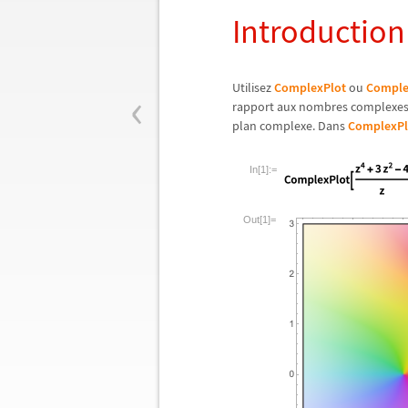
Introductio
‹
Utilisez
ComplexPlot
ou
Comple
rapport aux nombres complexes.
plan complexe. Dans
ComplexPl
In[1]:=
Out[1]=