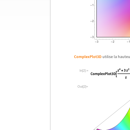
ComplexPlot3D
utilise la hauteu
In[2]:=
Out[2]=