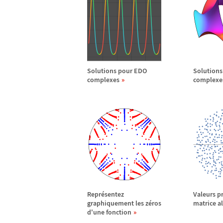
Solutions pour EDO
Solutions
complexes
complexe
Repr
é
sentez
Valeurs p
graphiquement les z
é
ros
matrice al
d'une fonction