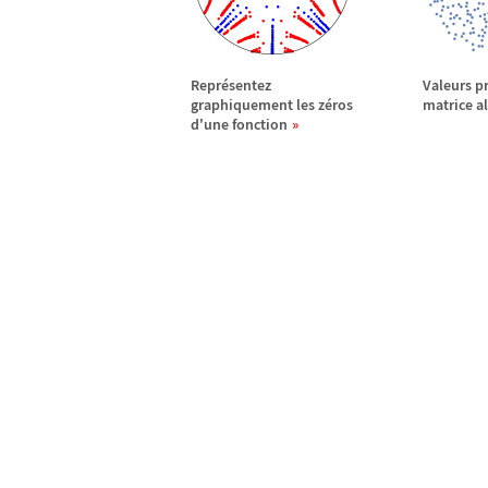
Repr
é
sentez
Valeurs p
graphiquement les z
é
ros
matrice al
d'une fonction