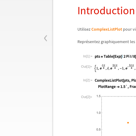
Introductio
‹
Utilisez
ComplexListPlot
pour vi
Repr
é
sentez graphiquement les 
In[1]:=
Out[1]=
In[2]:=
Out[2]=