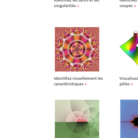
Identifiez les z
é
ros et les
Identifiez 
singularit
é
s
coupes
Identifiez visuellement les
Visualisez
caract
é
ristiques
p
ô
les