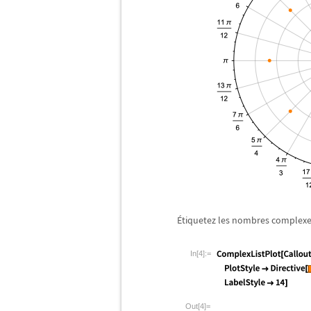
É
tiquetez les nombres complexe
In[4]:=
Out[4]=