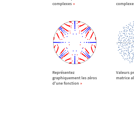
complexes
complexe
Repr
é
sentez
Valeurs p
graphiquement les z
é
ros
matrice al
d'une fonction