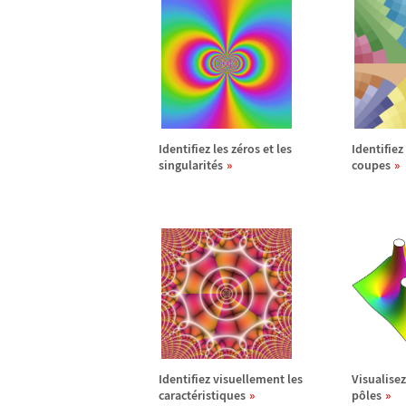
Identifiez les z
é
ros et les
Identifiez 
singularit
é
s
coupes
Identifiez visuellement les
Visualisez
caract
é
ristiques
p
ô
les