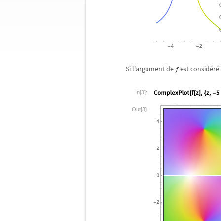
Si l'argument de
est consid
é
r
é
In[3]:=
Out[3]=