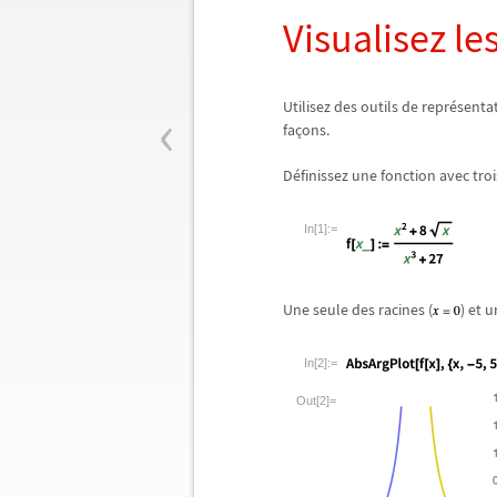
Visualisez les
‹
Utilisez des outils de repr
é
senta
fa
ç
ons.
D
é
finissez une fonction avec troi
In[1]:=
Une seule des racines (
) et 
In[2]:=
Out[2]=