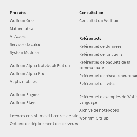
Produits
Consultation
Wolfram|One
Consultation Wolfram
Mathematica
AI Access
Référentiels
Services de calcul
Référentiel de données
System Modeler
Référentiel de fonctions
Référentiel de paquets de la
Wolfram|Alpha Notebook Edition
communauté
Wolfram|Alpha Pro
Référentiel de réseaux neurona
Applis mobiles
Référentiel d'invites
Wolfram Engine
Référentiel d'exemples de Wol
Language
Wolfram Player
Archive de notebooks
Licences en volume et licences de site
Wolfram GitHub
Options de déploiement des serveurs