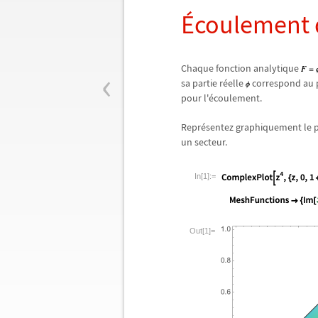
É
coulement d
‹
Chaque fonction analytique
sa partie r
é
elle
correspond au po
pour l'
é
coulement.
Repr
é
sentez graphiquement le p
un secteur.
In[1]:=
Out[1]=