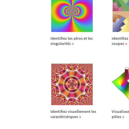
Identifiez les z
é
ros et les
Identifiez 
singularit
é
s
coupes
Identifiez visuellement les
Visualisez
caract
é
ristiques
p
ô
les