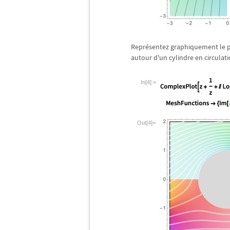
Repr
é
sentez graphiquement le p
autour d'un cylindre en circulati
In[4]:=
Out[4]=