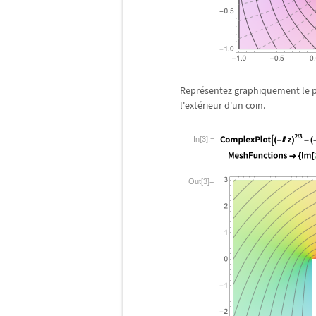
Repr
é
sentez graphiquement le p
l'ext
é
rieur d'un coin.
In[3]:=
Out[3]=