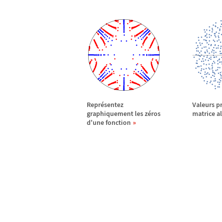
Repr
é
sentez
Valeurs p
graphiquement les z
é
ros
matrice al
d'une fonction