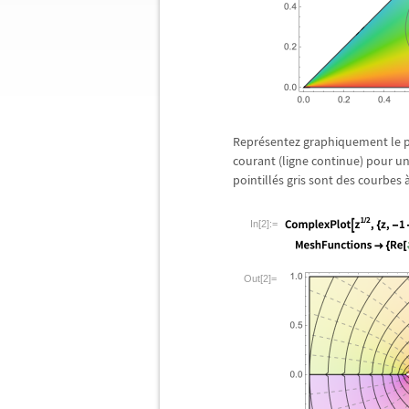
Repr
é
sentez graphiquement le p
courant (ligne continue) pour u
pointill
é
s gris sont des courbes
In[2]:=
Out[2]=