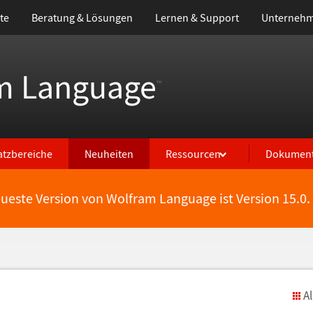
te
Beratung & Lösungen
Lernen & Support
Unterneh
m Language
™
atzbereiche
Neuheiten
Ressourcen
Dokument
eueste Version von Wolfram Language ist Version 15.0.
A