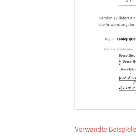
Version 12 liefert e
die Anwendung der 
In[7]:=
Out[7]//TableForm=
Verwandte Beispiel