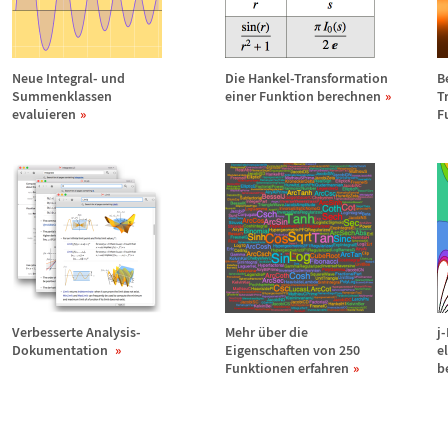
Neue Integral- und
Die Hankel-Transformation
B
Summenklassen
einer Funktion berechnen
T
evaluieren
F
Verbesserte Analysis-
Mehr
ü
ber die
j
Dokumentation
Eigenschaften von 250
e
Funktionen erfahren
b