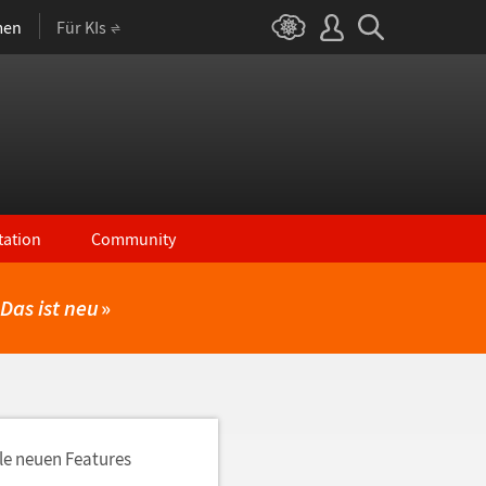
men
Für KIs
ation
Community
Das ist neu
»
lle neuen Features