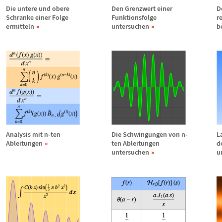
Die untere und obere
Den Grenzwert einer
D
Schranke einer Folge
Funktionsfolge
r
ermitteln
untersuchen
b
Analysis mit n-ten
Die Schwingungen von n-
L
Ableitungen
ten Ableitungen
d
untersuchen
u