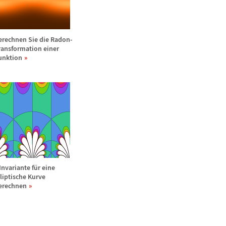
erechnen Sie die Radon-
ransformation einer
unktion
-Invariante f
ü
r eine
lliptische Kurve
erechnen