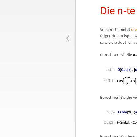
Die n-t
‹
Version 12 bietet
erw
folgenden Beispiel
sowie die deutlich v
Berechnen Sie die
In[1]:=
Out[1]=
Berechnen Sie die v
In[2]:=
Out[2]=
Berechnen Sie die m