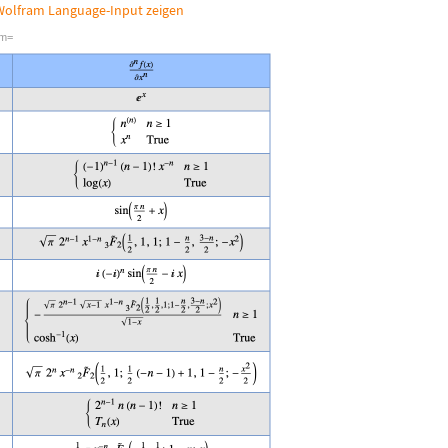
olfram Language-Input zeigen
rm=