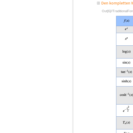
Den kompletten W
Out[6]//TraditionalFo