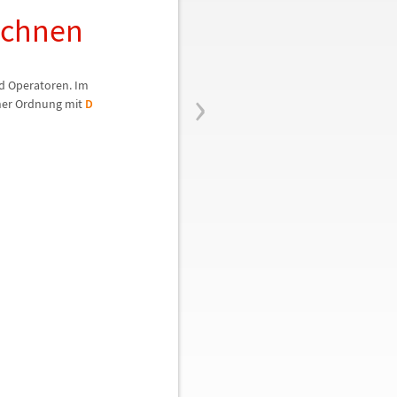
rechnen
›
d Operatoren. Im
cher Ordnung mit
D