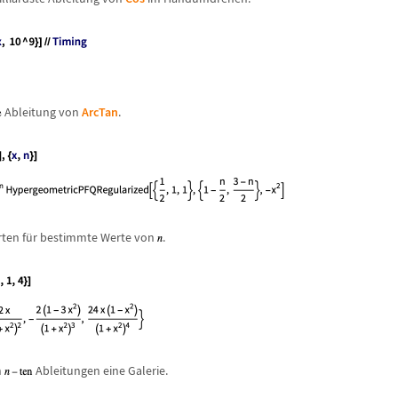
Ableitung von
ArcTan
.
ten f
ü
r bestimmte Werte von
.
n
Ableitungen eine Galerie.