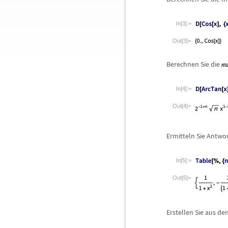
In[3]:=
Out[3]=
Berechnen Sie die
In[4]:=
Out[4]=
Ermitteln Sie Antwor
In[5]:=
Out[5]=
Erstellen Sie aus de