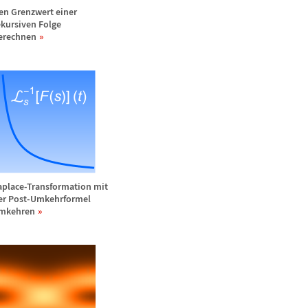
en Grenzwert einer
ekursiven Folge
erechnen
aplace-Transformation mit
er Post-Umkehrformel
mkehren