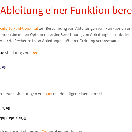
e Ableitung einer Funktion be
eiterte Funktionalit
ä
t
zur Berechnung von Ableitungen von Funktionen un
 werden die neuen Optionen bei der Berechnung von Ableitungen symbolis
erk
ü
rzte Rechenzeit von Ableitungen h
ö
herer Ordnung veranschaulicht.
Ableitung von
Cos
.
ier ersten Ableitungen von
Cos
mit der allgemeinen Formel.
illiardste Ableitung von
Cos
im Handumdrehen.