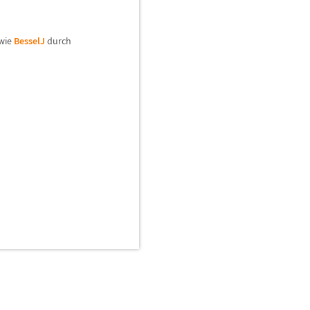
 wie
BesselJ
durch