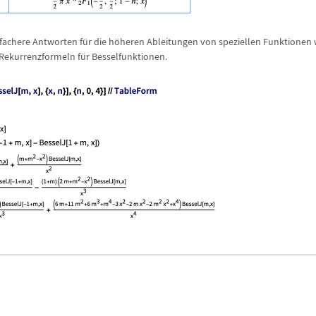
infachere Antworten f
ü
r die h
ö
heren Ableitungen von speziellen Funktionen
Rekurrenzformeln f
ü
r Besselfunktionen.
e