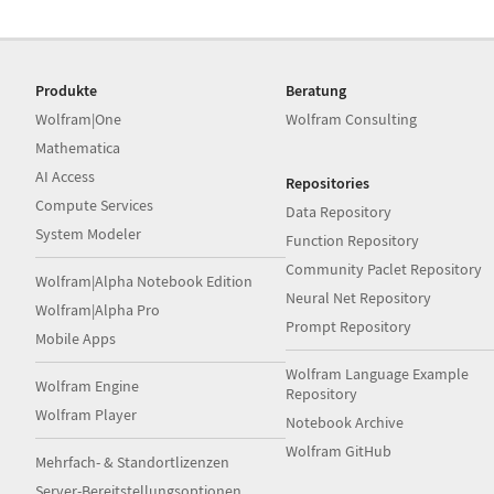
Produkte
Beratung
Wolfram|One
Wolfram Consulting
Mathematica
AI Access
Repositories
Compute Services
Data Repository
System Modeler
Function Repository
Community Paclet Repository
Wolfram|Alpha Notebook Edition
Neural Net Repository
Wolfram|Alpha Pro
Prompt Repository
Mobile Apps
Wolfram Language Example
Wolfram Engine
Repository
Wolfram Player
Notebook Archive
Wolfram GitHub
Mehrfach- & Standortlizenzen
Server-Bereitstellungsoptionen