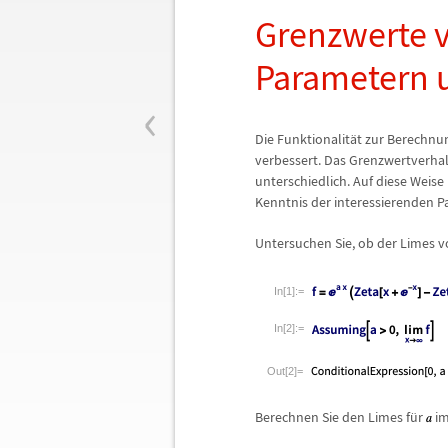
Grenzwerte 
Parametern 
‹
Die Funktionalit
ä
t zur Berechn
verbessert. Das Grenzwertverhal
unterschiedlich. Auf diese Weise
Kenntnis der interessierenden 
Untersuchen Sie, ob der Limes 
In[1]:=
In[2]:=
Out[2]=
Berechnen Sie den Limes f
ü
r
im