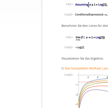
In[3]:=
Out[3]=
Berechnen Sie den Limes f
ü
r de
In[4]:=
Out[4]=
Visualisieren Sie das Ergebnis.
Den kompletten Wolfram Lang
Out[5]=