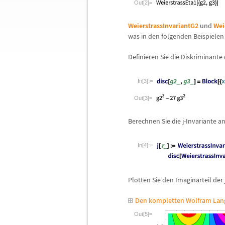
Out[2]=
WeierstrassInvariantG2
und
Wei
was in den folgenden Beispielen p
Definieren Sie die Diskriminante
In[3]:=
Out[3]=
Berechnen Sie die j-Invariante a
In[4]:=
Plotten Sie den Imagin
ä
rteil der
Den kompletten Wolfram Lang
Out[5]=