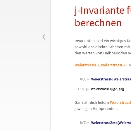
j-Invariante f
berechnen
‹
Invarianten sind ein wichtiges K
sowohl das direkte Arbeiten mi
den Werten von Halbperioden vo
WeierstrassE1
,
WeierstrassE2
u
In[1]:=
Out[1]=
Ganz
ä
hnlich liefern
Weierstrass
jeweiligen Halbperioden.
In[2]:=