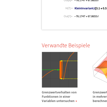
Out[6]=
In[7]:=
Out[7]=
Verwandte Beispiele
Grenzwertverhalten von
Grenzwer
Funktionen in einer
in mehrer
Variablen untersuchen
berechne