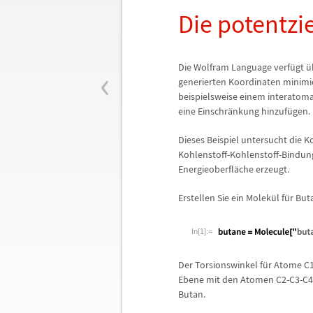
Die potentzi
‹
Die Wolfram Language verf
ü
gt
ü
generierten Koordinaten minimi
beispielsweise einem interatoma
eine Einschr
ä
nkung hinzuf
ü
gen.
Dieses Beispiel untersucht die 
Kohlenstoff-Kohlenstoff-Bindung
Energieoberfl
ä
che erzeugt.
Erstellen Sie ein Molek
ü
l f
ü
r But
In[1]:=
Der Torsionswinkel f
ü
r Atome C
Ebene mit den Atomen C2-C3-C4.
Butan.