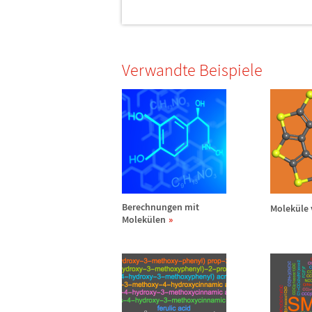
Verwandte Beispiele
Berechnungen mit
Molek
ü
le
Molek
ü
len