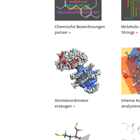
Chemische Bezeichnungen
Molek
ü
le
parsen
Strings
Atomkoordinaten
Interne K
erzeugen
analysier