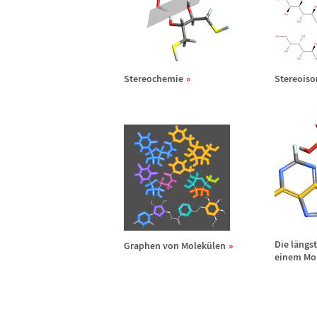
Stereochemie
Stereoiso
Die l
ä
ngst
Graphen von Molek
ü
len
einem Mo