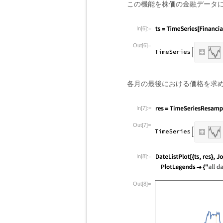
この機能を株価の金融データ
In[6]:=
Out[6]=
各月の最後における価格を求
In[7]:=
Out[7]=
In[8]:=
Out[8]=