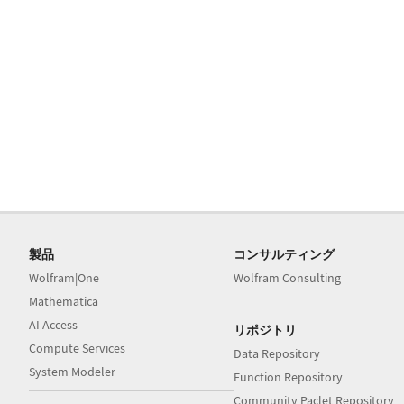
製品
コンサルティング
Wolfram|One
Wolfram Consulting
Mathematica
AI Access
リポジトリ
Compute Services
Data Repository
System Modeler
Function Repository
Community Paclet Repository