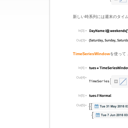
新しい時系列には週末のタイ
In[3]:=
Out[3]=
TimeSeriesWindow
を使って
In[4]:=
Out[4]=
In[5]:=
Out[5]=