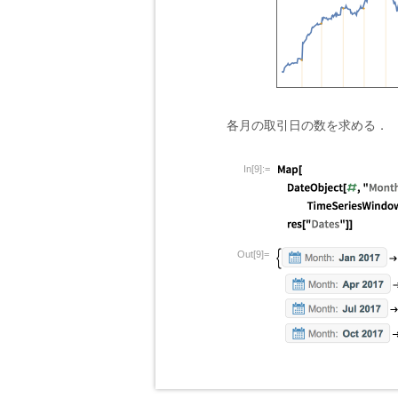
各月の取引日の数を求める．
In[9]:=
Out[9]=