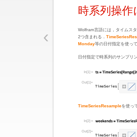
時系列操作
‹
Wolfram言語には，タイ
2つ含まれる．
TimeSeriesRe
Monday
等の日付指定を使っ
日付指定で時系列のサンプリ
In[1]:=
Out[1]=
TimeSeriesResample
を使っ
In[2]:=
Out[2]=