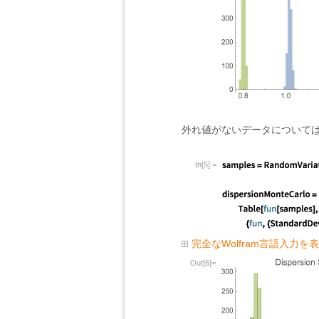
外れ値がないデータについて
In[5]:=
完全なWolfram言語入力を
Out[6]=