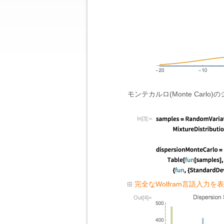
モンテカルロ(Monte Ca
In[3]:=
完全なWolfram言語入力を
Out[4]=