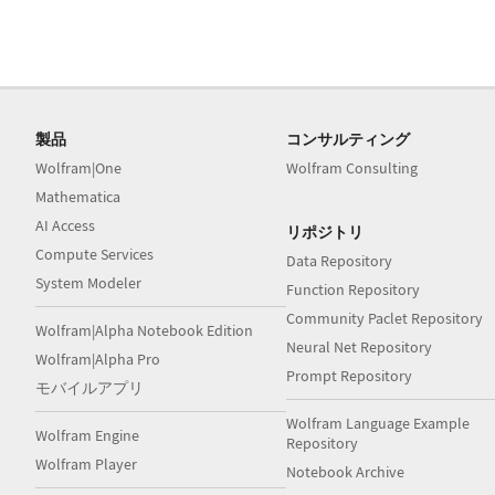
製品
コンサルティング
Wolfram|One
Wolfram Consulting
Mathematica
AI Access
リポジトリ
Compute Services
Data Repository
System Modeler
Function Repository
Community Paclet Repository
Wolfram|Alpha Notebook Edition
Neural Net Repository
Wolfram|Alpha Pro
Prompt Repository
モバイルアプリ
Wolfram Language Example
Wolfram Engine
Repository
Wolfram Player
Notebook Archive