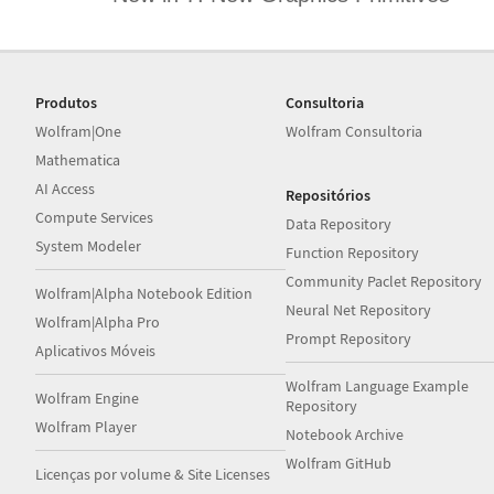
Produtos
Consultoria
Wolfram|One
Wolfram Consultoria
Mathematica
AI Access
Repositórios
Compute Services
Data Repository
System Modeler
Function Repository
Community Paclet Repository
Wolfram|Alpha Notebook Edition
Neural Net Repository
Wolfram|Alpha Pro
Prompt Repository
Aplicativos Móveis
Wolfram Language Example
Wolfram Engine
Repository
Wolfram Player
Notebook Archive
Wolfram GitHub
Licenças por volume & Site Licenses