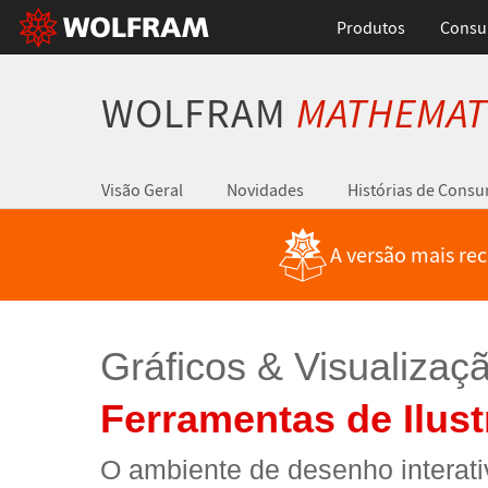
Produtos
Consul
WOLFRAM
MATHEMAT
Visão Geral
Novidades
Histórias de Cons
A versão mais re
Gráficos & Visualizaç
Ferramentas de Ilus
O ambiente de desenho interat