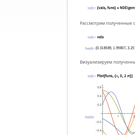
In[3]:=
Рассмотрим полученные с
In[4]:=
Out[4]=
Визуализируем полученн
In[5]:=
Out[5]=