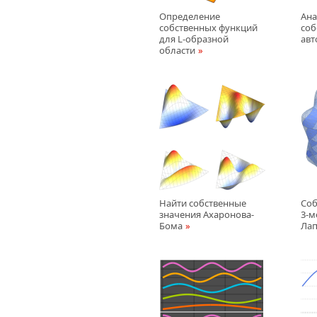
Определение
Ана
собственных функций
соб
для L-образной
ав
области
Найти собственные
Соб
значения Ахаронова-
3-м
Бома
Лап