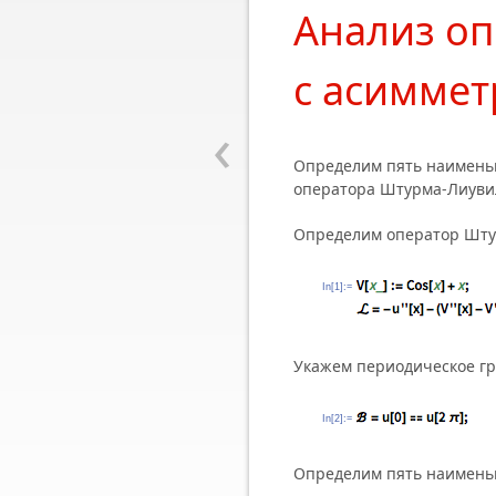
Анализ о
с асимме
‹
Определим пять наимень
оператора Штурма-Лиуви
Определим оператор Шту
In[1]:=
Укажем периодическое гр
In[2]:=
Определим пять наименьш