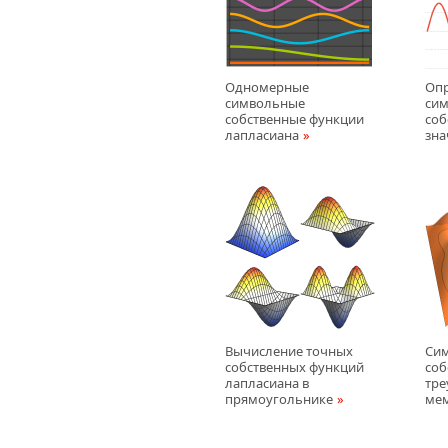
Одномерные
Оп
символьные
сим
собственные функции
соб
лапласиана
зна
Вычисление точных
Си
собственных функций
соб
лапласиана в
тре
прямоугольнике
ме