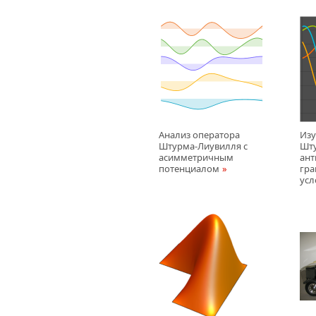
Анализ оператора
Изу
Штурма-Лиувилля с
Шту
асимметричным
ант
потенциалом
гр
усл