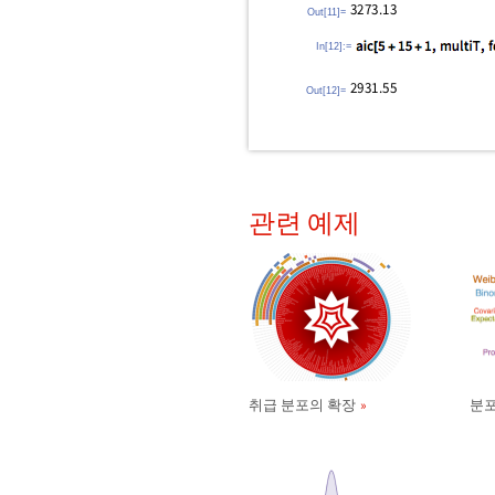
Out[11]=
In[12]:=
Out[12]=
관련 예제
취급 분포의 확장
분포