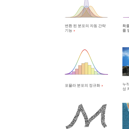
변환 된 분포의 자동 간략
확률
기능
률 
누적
포뮬라 분포의 정규화
성 