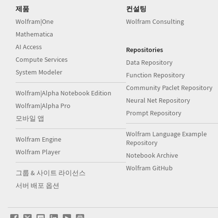
제품
컨설팅
Wolfram|One
Wolfram Consulting
Mathematica
AI Access
Repositories
Compute Services
Data Repository
System Modeler
Function Repository
Community Paclet Repository
Wolfram|Alpha Notebook Edition
Neural Net Repository
Wolfram|Alpha Pro
Prompt Repository
모바일 앱
Wolfram Language Example
Wolfram Engine
Repository
Wolfram Player
Notebook Archive
Wolfram GitHub
그룹 & 사이트 라이선스
서버 배포 옵션