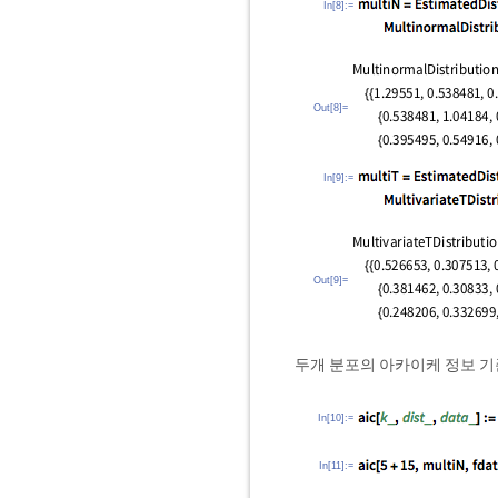
In[8]:=
Out[8]=
In[9]:=
Out[9]=
두개 분포의 아카이케 정보 기준
In[10]:=
In[11]:=