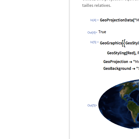
tailles relatives.
In[4]:=
Out[4]=
In[5]:=
Out[5]=