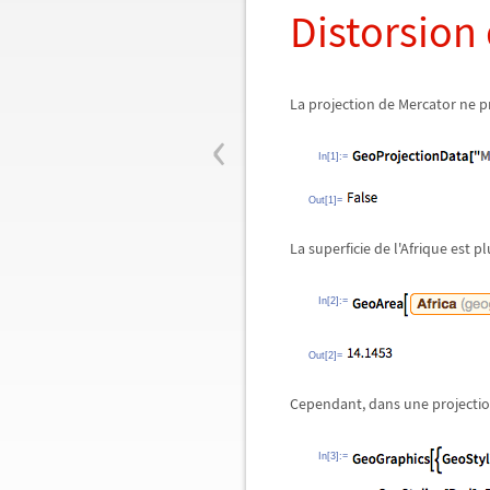
Distorsion 
La projection de Mercator ne pré
‹
In[1]:=
Out[1]=
La superficie de l'Afrique est p
In[2]:=
Out[2]=
Cependant, dans une projection 
In[3]:=