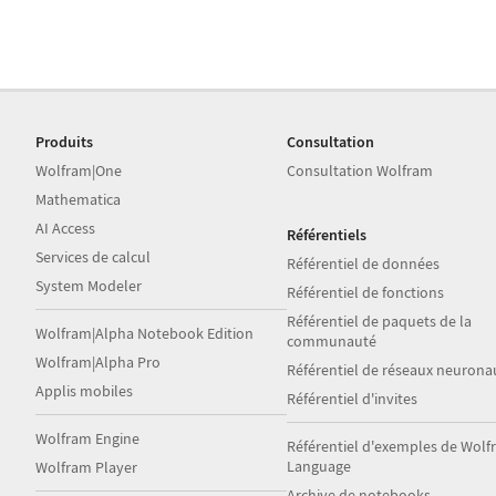
Produits
Consultation
Wolfram|One
Consultation Wolfram
Mathematica
AI Access
Référentiels
Services de calcul
Référentiel de données
System Modeler
Référentiel de fonctions
Référentiel de paquets de la
Wolfram|Alpha Notebook Edition
communauté
Wolfram|Alpha Pro
Référentiel de réseaux neurona
Applis mobiles
Référentiel d'invites
Wolfram Engine
Référentiel d'exemples de Wol
Language
Wolfram Player
Archive de notebooks