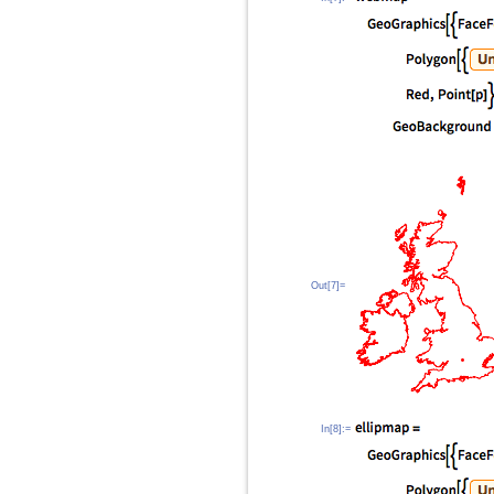
Out[7]=
In[8]:=