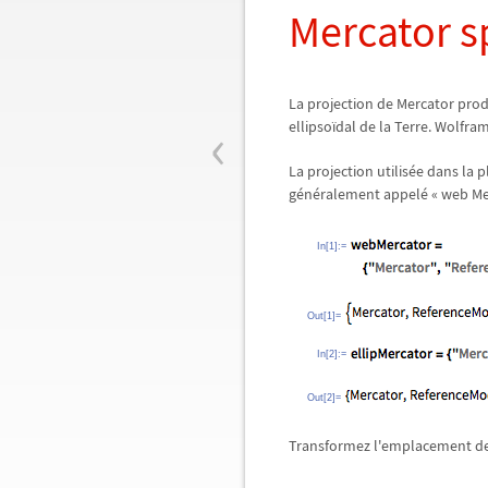
Mercator s
La projection de Mercator prod
‹
ellipsoïdal de la Terre. Wolfra
La projection utilisée dans la 
généralement appelé « web Mer
In[1]:=
Out[1]=
In[2]:=
Out[2]=
Transformez l'emplacement de l