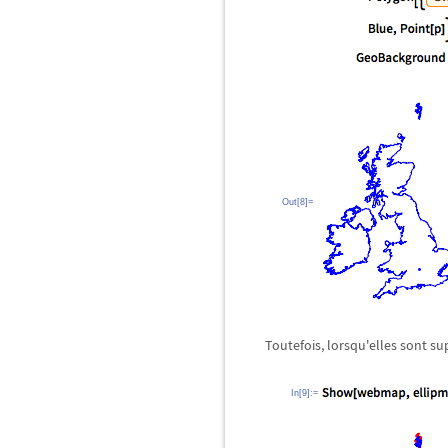
Out[8]=
Toutefois, lorsqu'elles sont s
In[9]:=