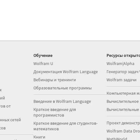
Обучение
Ресурсы открыто
Wolfram U
Wolfram|Alpha
Документация Wolfram Language
Генератор задач
Вебинары и тренинги
Wolfram задачи
Образовательные программы
х
Компьютерная м
ций
Введение в Wolfram Language
Вычислительное
ов от
Краткое введение для
Вычислительные
программистов
нных сетей
Проект демонст
Краткое введение для студентов-
сов
математиков
Wolfram Data Dr
Книги
MathWorld