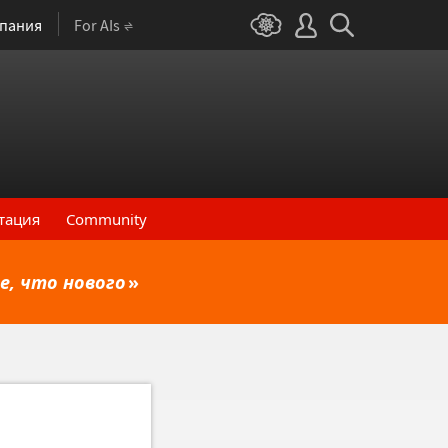
пания
For AIs
тация
Community
е, что нового
»