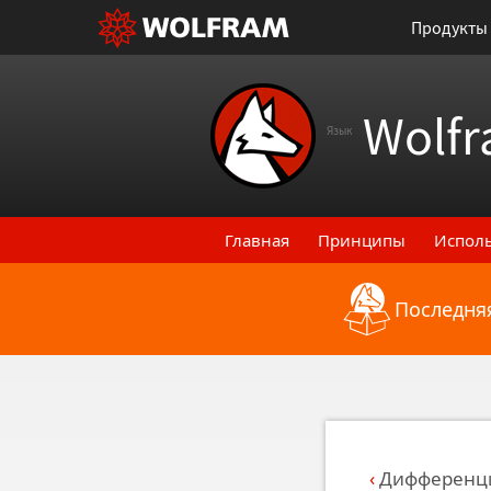
Продукты
Wolfr
Язык
Главная
Принципы
Испол
Последняя
Назад к последним функци
Дифференци