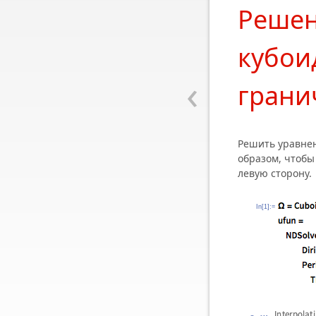
Решен
кубои
‹
грани
Решить уравнен
образом, чтобы
левую сторону.
In[1]:=