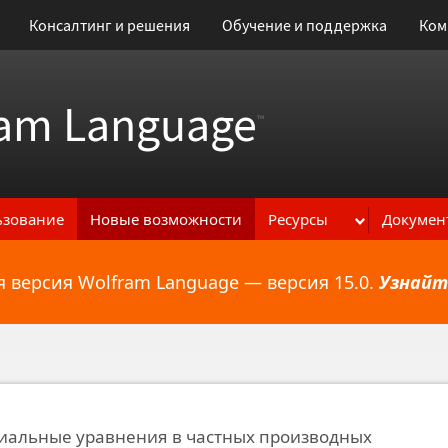
Консалтинг и решения
Обучение и поддержка
Ком
am Language
™
ьзование
Новые возможности
Ресурсы
Докумен
 версия Wolfram Language — версия 15.0.
Узнайт
ональным возможностям
альные уравнения в частных производных