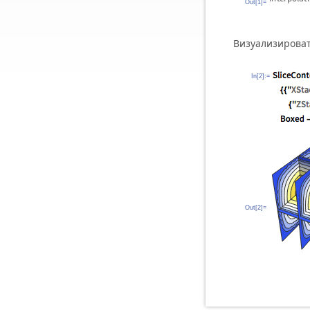
Out[1]=
Визуализирова
In[2]:=
Out[2]=