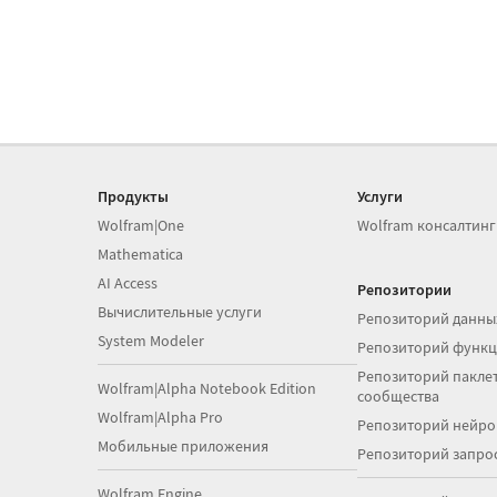
Продукты
Услуги
Wolfram|One
Wolfram консалтинг
Mathematica
AI Access
Репозитории
Вычислительные услуги
Репозиторий данны
System Modeler
Репозиторий функ
Репозиторий паклет
Wolfram|Alpha Notebook Edition
сообщества
Wolfram|Alpha Pro
Репозиторий нейро
Мобильные приложения
Репозиторий запро
Wolfram Engine