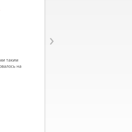
в
›
ми таким
овалось на