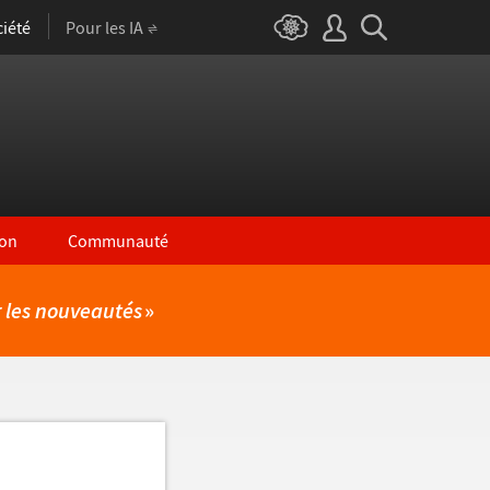
iété
Pour les IA
on
Communauté
r les nouveautés
»