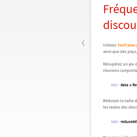
Fréqu
discou
‹
Utilisez
TextCases
ainsi que des pays,
Récupérez un jeu d
réunions conjointe
In[1]:=
Réduisez la taille
les textes des disc
In[2]:=