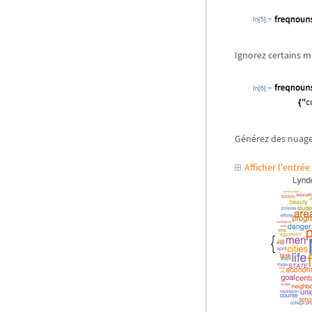
In[5]:=
Ignorez certains m
In[6]:=
Générez des nuage
Afficher l'entr