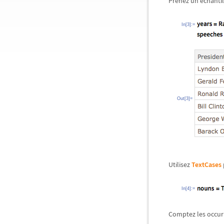
Prenez un échantil
In[3]:=
Out[3]=
Utilisez
TextCases
In[4]:=
Comptez les occurr