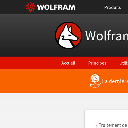
Produits
Wolfra
Accueil
Principes
Util
La dernièr
Retour vers les nouvelles fonctionna
Traitement de 