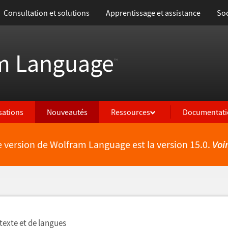
Consultation et solutions
Apprentissage et assistance
Soc
m Language
™
isations
Nouveautés
Ressources
Documentati
e version de Wolfram Language est la version 15.0.
Voi
lités
texte et de langues