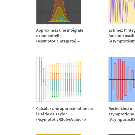
Approximez une int
é
grale
Estimez l'int
é
exponentielle
fonction oscill
(AsymptoticIntegrate)
(AsymptoticIn
Calculez une approximation de
Recherchez un
la s
é
rie de Taylor
asymptotique
(AsymptoticRSolveValue)
(AsymptoticRS