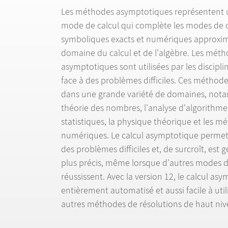
Les m
é
thodes asymptotiques repr
é
sentent u
mode de calcul qui compl
è
te les modes de 
symboliques exacts et num
é
riques approxim
domaine du calcul et de l'alg
è
bre. Les m
é
th
asymptotiques sont utilis
é
es par les discipli
face
à
des probl
è
mes difficiles. Ces m
é
thodes
dans une grande vari
é
t
é
de domaines, nota
th
é
orie des nombres, l'analyse d'algorithmes
statistiques, la physique th
é
orique et les m
é
num
é
riques. Le calcul asymptotique permet
des probl
è
mes difficiles et, de surcro
î
t, est g
plus pr
é
cis, m
ê
me lorsque d'autres modes d
r
é
ussissent. Avec la version 12, le calcul as
enti
è
rement automatis
é
et aussi facile
à
util
autres m
é
thodes de r
é
solutions de haut niv