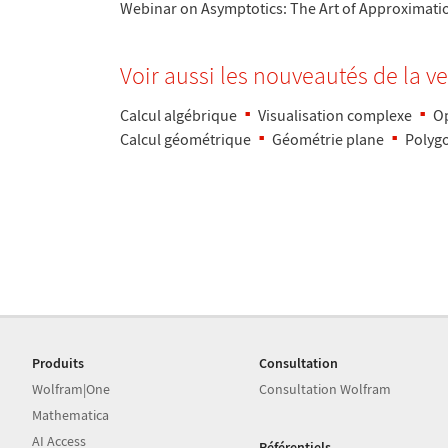
Webinar on Asymptotics: The Art of Approximati
Voir aussi les nouveaut
é
s de la v
Calcul alg
é
brique
Visualisation complexe
Op
Calcul g
é
om
é
trique
G
é
om
é
trie plane
Polygo
Produits
Consultation
Wolfram|One
Consultation Wolfram
Mathematica
AI Access
Référentiels