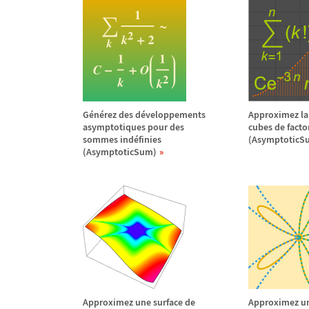
G
é
n
é
rez des d
é
veloppements
Approximez la
asymptotiques pour des
cubes de factor
sommes ind
é
finies
(AsymptoticS
(AsymptoticSum)
Approximez une surface de
Approximez un