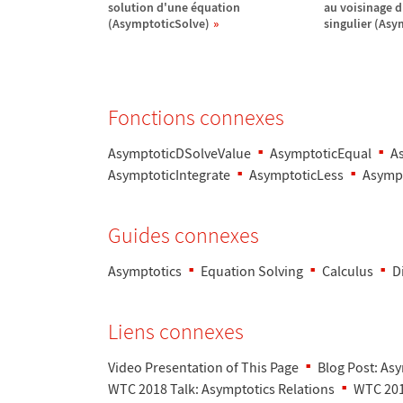
solution d'une
é
quation
au voisinage d
(AsymptoticSolve)
singulier (Asy
Fonctions connexes
AsymptoticDSolveValue
AsymptoticEqual
A
AsymptoticIntegrate
AsymptoticLess
Asymp
Guides connexes
Asymptotics
Equation Solving
Calculus
D
Liens connexes
Video Presentation of This Page
Blog Post: As
WTC 2018 Talk: Asymptotics Relations
WTC 201