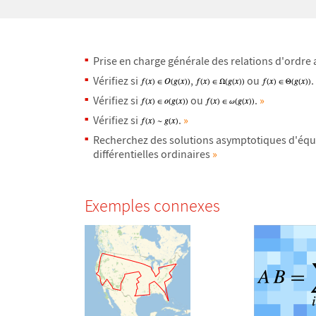
Prise en charge g
é
n
é
rale des relations d'ordr
V
é
rifiez si
,
ou
.
V
é
rifiez si
ou
.
»
V
é
rifiez si
.
»
Recherchez des solutions asymptotiques d'
é
qu
diff
é
rentielles ordinaires
»
Exemples connexes