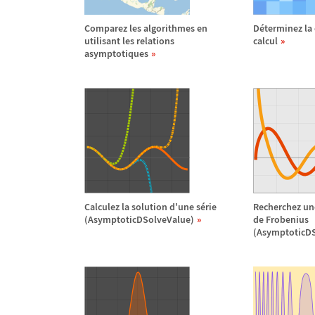
Comparez les algorithmes en
D
é
terminez la
utilisant les relations
calcul
asymptotiques
Calculez la solution d'une s
é
rie
Recherchez un
(AsymptoticDSolveValue)
de Frobenius
(AsymptoticD