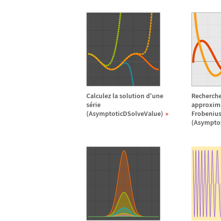
Calculez la solution d'une
Recherch
s
é
rie
approxim
(AsymptoticDSolveValue)
Frobeniu
(Asympto