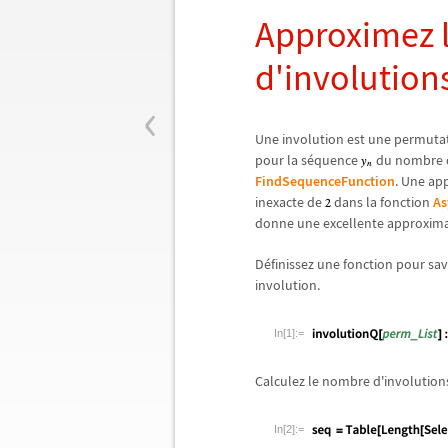
Approximez l
d'involution
‹
Une involution est une permutati
pour la s
é
quence
du nombre d
FindSequenceFunction
. Une ap
inexacte de
dans la fonction
As
donne une excellente approxima
D
é
finissez une fonction pour sav
involution.
In[1]:=
Calculez le nombre d'involution
In[2]:=