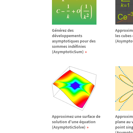
G
é
n
é
rez des
Approxim
d
é
veloppements
les cubes 
asymptotiques pour des
(Asympto
sommes ind
é
finies
(AsymptoticSum)
Approximez une surface de
Approxim
solution d'une
é
quation
plane au 
(AsymptoticSolve)
point sing
(Asymptot