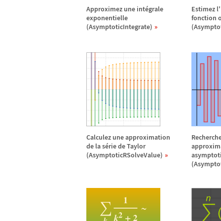
Approximez une int
é
grale
Estimez l'
exponentielle
fonction o
(AsymptoticIntegrate)
(Asymptot
Calculez une approximation
Recherch
de la s
é
rie de Taylor
approxim
(AsymptoticRSolveValue)
asymptot
(Asympto