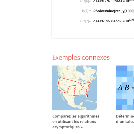
Out[6]=
In[7]:=
Out[7]=
Exemples connexes
Comparez les algorithmes
D
é
termine
en utilisant les relations
d'un calcu
asymptotiques