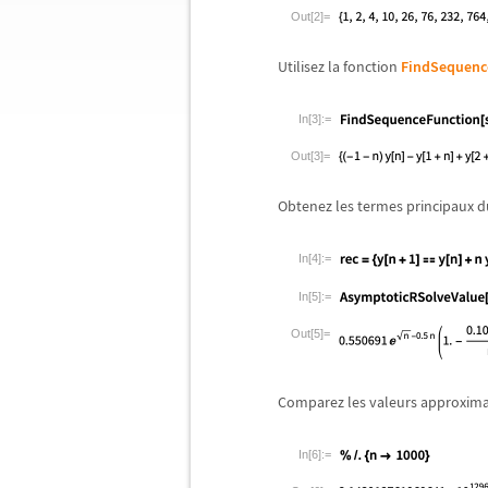
Out[2]=
Utilisez la fonction
FindSequenc
In[3]:=
Out[3]=
Obtenez les termes principaux d
In[4]:=
In[5]:=
Out[5]=
Comparez les valeurs approximat
In[6]:=