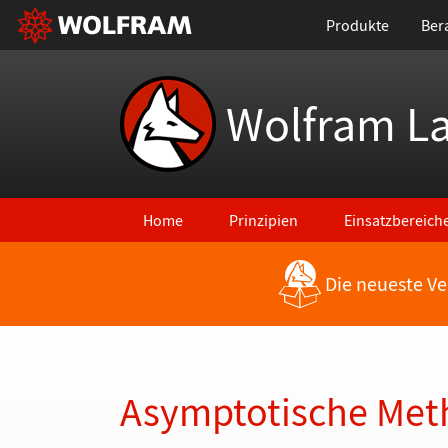
Produkte
Ber
Wolfram L
Home
Prinzipien
Einsatzbereich
Die neueste Ve
Zurück zu den neuesten Features
Asymptotische Me