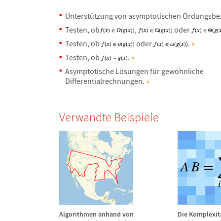
Unterst
ü
tzung von asymptotischen Ordungsb
Testen, ob
,
oder
Testen, ob
oder
.
»
Testen, ob
.
»
Asymptotische L
ö
sungen f
ü
r gew
ö
hnliche
Differentialrechnungen.
»
Verwandte Beispiele
Algorithmen anhand von
Die Komplexit