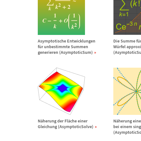
Asymptotische Entwicklungen
Die Summe f
ü
f
ü
r unbestimmte Summen
W
ü
rfel appro
generieren (AsymptoticSum)
(AsymptoticS
N
ä
herung der Fl
ä
che einer
N
ä
herung eine
Gleichung (AsymptoticSolve)
bei einem sing
(AsymptoticSo