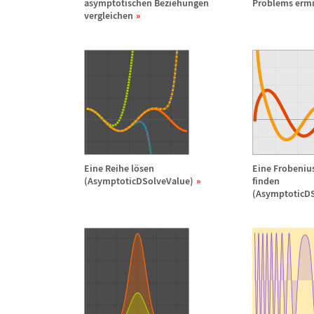
asymptotischen Beziehungen
Problems ermi
vergleichen
Eine Reihe l
ö
sen
Eine Frobeniu
(AsymptoticDSolveValue)
finden
(AsymptoticD