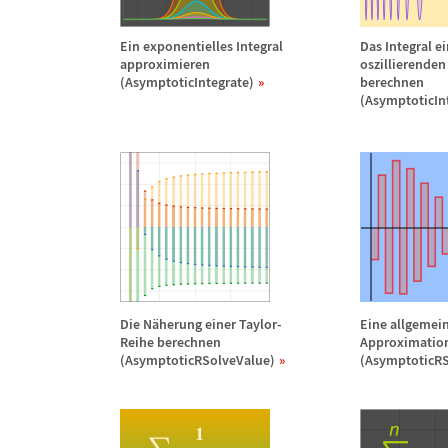
Ein exponentielles Integral
Das Integral e
approximieren
oszillierenden
(AsymptoticIntegrate)
berechnen
(AsymptoticIn
Die N
ä
herung einer Taylor-
Eine allgemei
Reihe berechnen
Approximation
(AsymptoticRSolveValue)
(AsymptoticRS