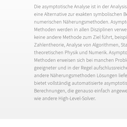
Die asymptotische Analyse ist in der Analysi
eine Alternative zur exakten symbolischen
numerischen N
ä
herungsmethoden. Asympt
Methoden werden in allen Disziplinen verw
keine andere Methode zum Ziel f
ü
hrt, beisp
Zahlentheorie, Analyse von Algorithmen, Stat
theoretischen Physik und Numerik. Asympto
Methoden erweisen sich bei manchen Probl
geeigneter und in der Regel aufschlussreic
andere N
ä
herungsmethoden L
ö
sungen liefe
bietet vollst
ä
ndig automatisierte asymptoti
Berechnungen, die genauso einfach angew
wie andere High-Level-Solver.