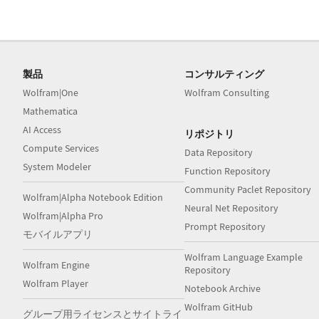
製品
コンサルティング
Wolfram|One
Wolfram Consulting
Mathematica
AI Access
リポジトリ
Compute Services
Data Repository
System Modeler
Function Repository
Community Paclet Repository
Wolfram|Alpha Notebook Edition
Neural Net Repository
Wolfram|Alpha Pro
Prompt Repository
モバイルアプリ
Wolfram Language Example
Wolfram Engine
Repository
Wolfram Player
Notebook Archive
Wolfram GitHub
グループ用ライセンスとサイトライ