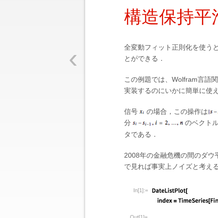
構造保持平
‹
全変動フィット正則化を使う
とができる．
この例題では、Wolfram言
実装するのにいかに簡単に使
信号
の場合，この操作は
分
のベクト
タである．
2008年の金融危機の間のダ
で見れば事実上ノイズと考え
In[1]:=
Out[1]=