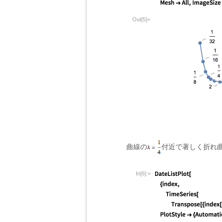
Out[5]=
曲線の
付近で著しく折れ
In[6]:=