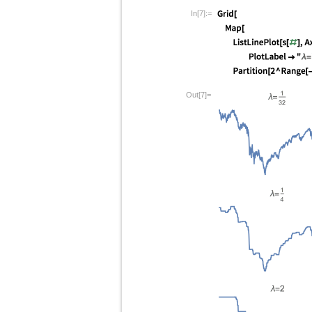
In[7]:=
Out[7]=