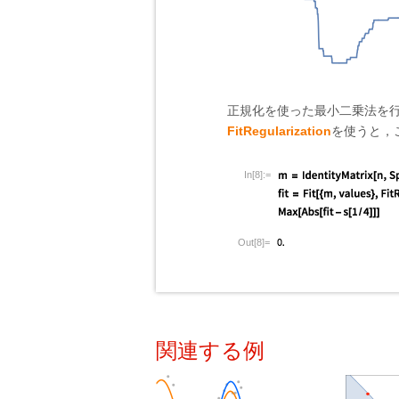
正規化を使った最小二乗法を
FitRegularization
を使うと，
In[8]:=
Out[8]=
関連する例