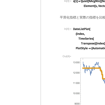
In[3]:=
平滑化指標と実際の指標を比
In[4]:=
Out[4]=