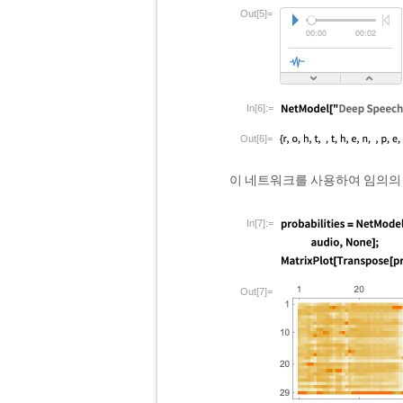
Out[5]=
In[6]:=
Out[6]=
이 네트워크를 사용하여 임의의 
In[7]:=
Out[7]=