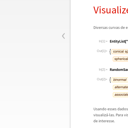
Visualiz
‹
Diversas curvas de 
In[1]:=
Out[1]=
In[2]:=
Out[2]=
Usando esses dados
visualiz
á
-las. Para v
de interesse.