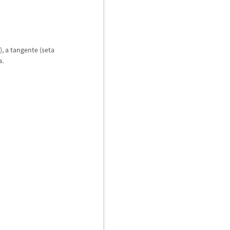
), a tangente (seta
a.