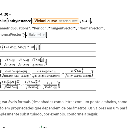
 vari
á
veis formais (desenhadas como letras com um ponto embaixo, com
ã
o em propriedades que dependem de par
â
metros. Os valores em um par
â
mplesmente substituindo, por exemplo, conforme a seguir.