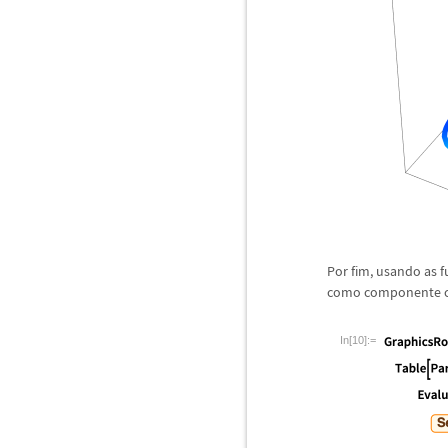
Por fim, usando as f
como componente ca
In[10]:=