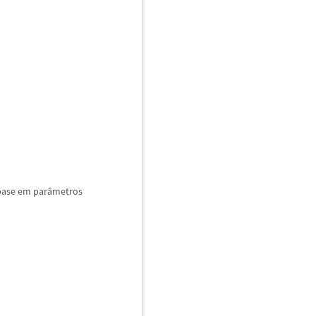
base em par
â
metros