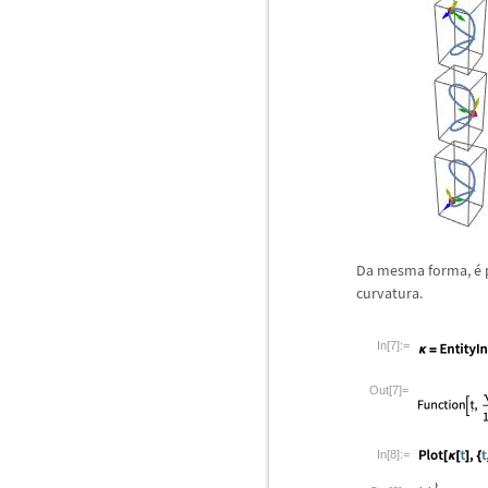
Da mesma forma,
é
curvatura.
In[7]:=
Out[7]=
In[8]:=