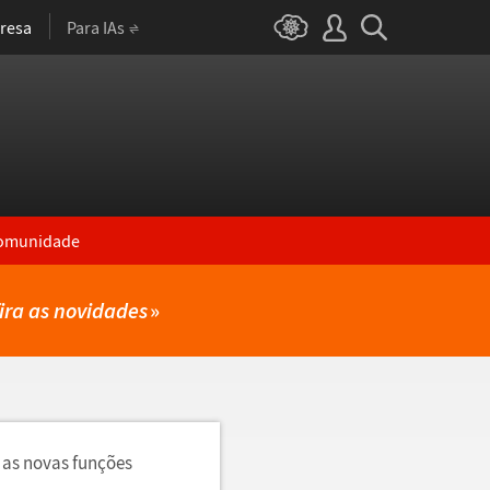
resa
Para IAs
omunidade
ira as novidades
»
 as novas funções