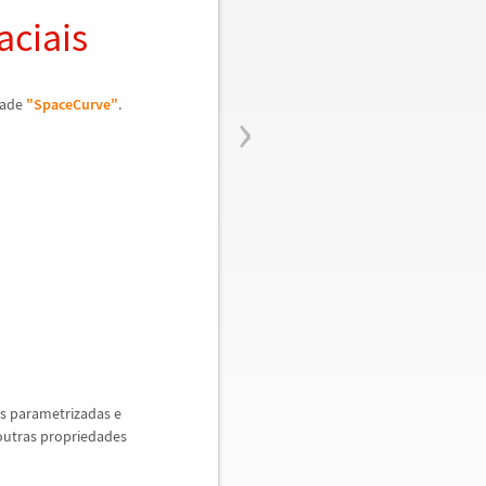
aciais
›
dade
"SpaceCurve"
.
as parametrizadas e
 outras propriedades