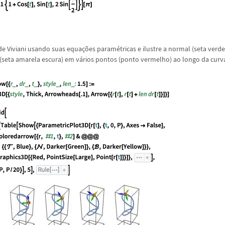
de Viviani usando suas equa
ç
õ
es param
é
tricas e ilustre a normal (seta verde
 (seta amarela escura) em v
á
rios pontos (ponto vermelho) ao longo da curv