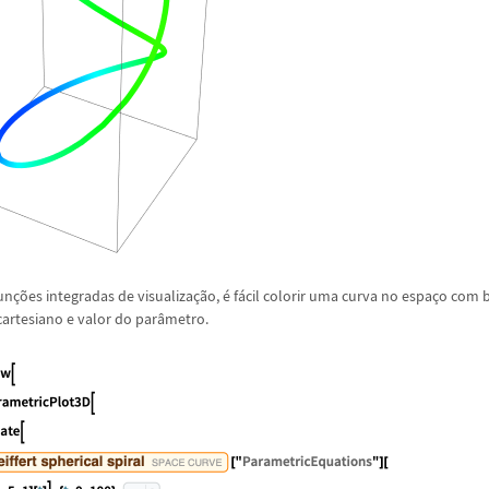
un
ç
õ
es integradas de visualiza
ç
ã
o,
é
f
á
cil colorir uma curva no espa
ç
o com 
rtesiano e valor do par
â
metro.