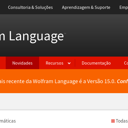
Consultoria & Soluções
Aprendizagem & Suporte
Emp
m Language
™
Novidades
Recursos
Documentação
C
is recente da Wolfram Language é a Versão 15.0.
Conf
em
á
ticas
Todas