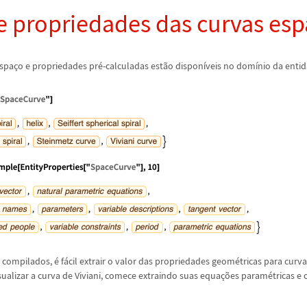
e propriedades das curvas esp
espa
ç
o e propriedades pr
é
-calculadas est
ã
o dispon
í
veis no dom
í
nio da enti
 compilados,
é
f
á
cil extrair o valor das propriedades geom
é
tricas para curv
isualizar a curva de Viviani, comece extraindo suas equa
ç
õ
es param
é
tricas e