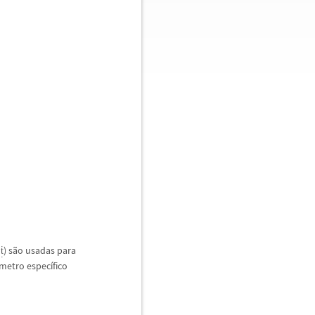
o
) s
ã
o usadas para
t
metro espec
í
fico