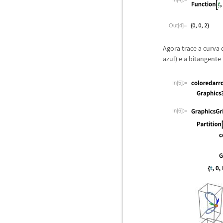
Out[4]=
Agora trace a curva 
azul) e a bitangente
In[5]:=
In[6]:=