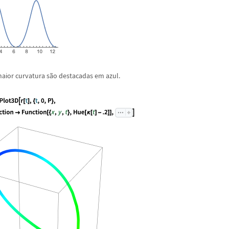
maior curvatura s
ã
o destacadas em azul.