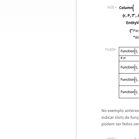
In[3]:=
Out[3]=
No exemplo anterior,
indicar slots de fun
ç
podem ser feitos si
In[4]:=