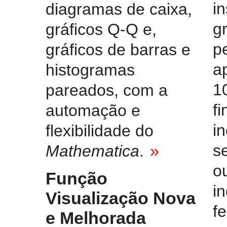
i
diagramas de caixa,
gr
gráficos Q-Q e,
p
gráficos de barras e
a
histogramas
1
pareados, com a
fi
automação e
i
flexibilidade do
s
Mathematica
.
»
o
Função
i
Visualização Nova
f
e Melhorada