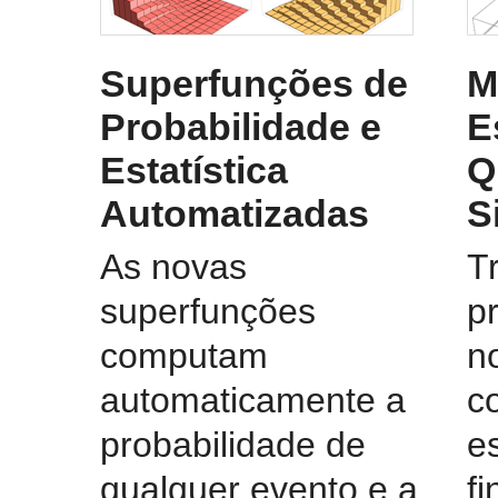
Superfunções de
M
Probabilidade e
E
Estatística
Q
Automatizadas
S
As novas
T
superfunções
p
computam
n
automaticamente a
c
probabilidade de
e
qualquer evento e a
f