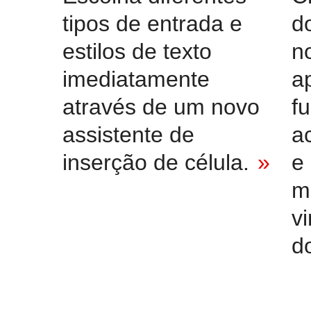
tipos de entrada e
d
estilos de texto
n
imediatamente
a
através de um novo
f
assistente de
a
inserção de célula.
»
e
m
vi
d