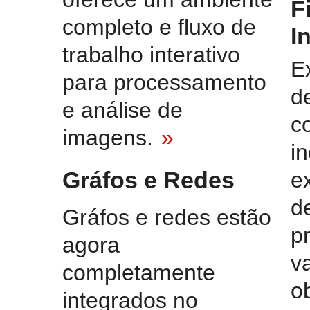
F
completo e fluxo de
I
trabalho interativo
E
para processamento
d
e análise de
c
imagens.
»
i
Gráfos e Redes
e
d
Gráfos e redes estão
p
agora
v
completamente
o
integrados no