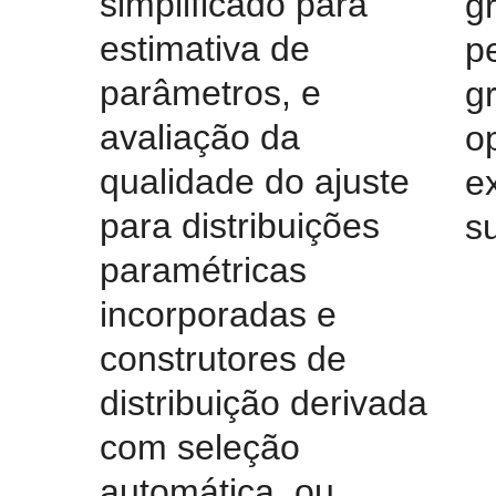
simplificado para
g
estimativa de
p
parâmetros, e
g
avaliação da
o
qualidade do ajuste
ex
para distribuições
s
paramétricas
incorporadas e
construtores de
distribuição derivada
com seleção
automática, ou