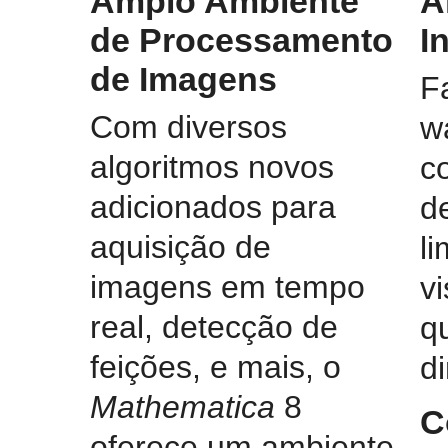
Amplo Ambiente
A
de Processamento
I
de Imagens
F
Com diversos
w
algoritmos novos
c
adicionados para
d
aquisição de
li
imagens em tempo
v
real, detecção de
q
feições, e mais, o
d
Mathematica
8
C
oferece um ambiente