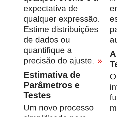
expectativa de
en
qualquer expressão.
e
Estime distribuições
p
de dados ou
a
quantifique a
A
precisão do ajuste.
»
T
Estimativa de
Parâmetros e
i
Testes
f
Um novo processo
m