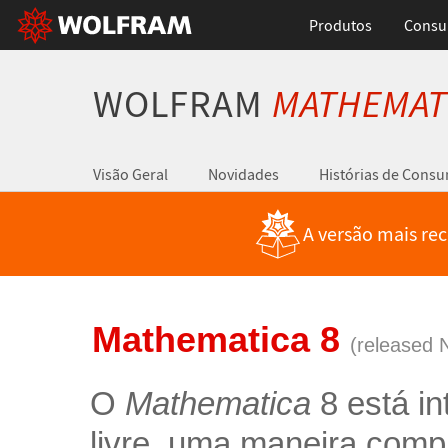
Produtos
Consul
WOLFRAM
MATHEMAT
Visão Geral
Novidades
Histórias de Cons
A versão mais re
Mathematica 8
(released 
O
Mathematica
8 está in
livre, uma maneira comp