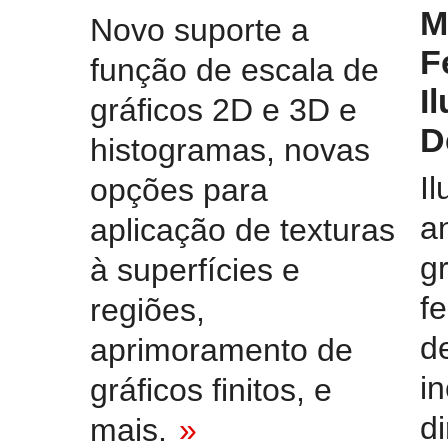
M
Novo suporte a
F
função de escala de
I
gráficos 2D e 3D e
D
histogramas, novas
Il
opções para
a
aplicação de texturas
g
à superfícies e
f
regiões,
d
aprimoramento de
in
gráficos finitos, e
d
mais.
»