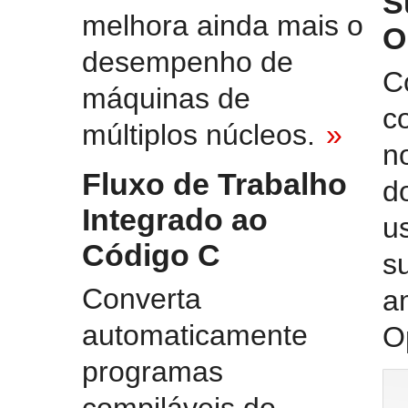
S
melhora ainda mais o
O
desempenho de
C
máquinas de
c
múltiplos núcleos.
»
n
Fluxo de Trabalho
d
Integrado ao
u
Código C
s
Converta
a
automaticamente
O
programas