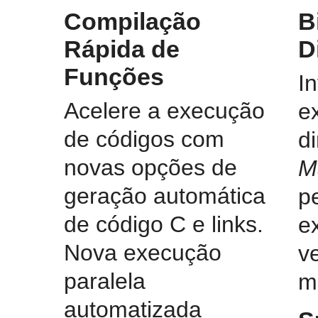
Compilação
B
Rápida de
D
Funções
In
Acelere a execução
e
de códigos com
d
novas opções de
M
geração automática
p
de código C e links.
e
Nova execução
v
paralela
m
automatizada