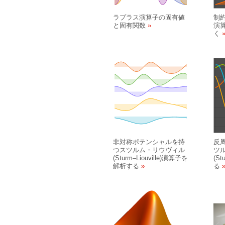
ラプラス演算子の固有値
制
と固有関数
演
く
非対称ポテンシャルを持
反
つスツルム・リウヴィル
ツ
(Sturm
–
Liouville)演算子を
(St
解析する
る