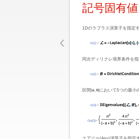
記号固有値
1Dのラプラス演算子を指定
‹
In[1]:=
同次ディリクレ境界条件を指
In[2]:=
区間
において5つの最小
In[3]:=
Out[3]=
エアリー(Airy)演算子を指定