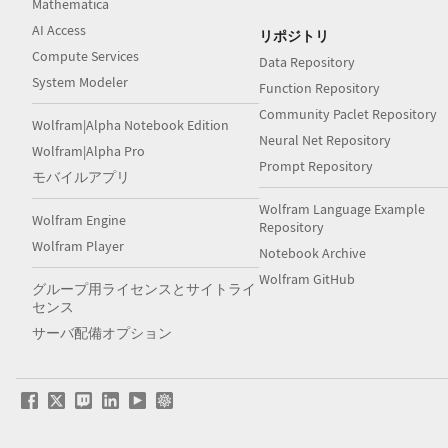
Mathematica
AI Access
リポジトリ
Compute Services
Data Repository
System Modeler
Function Repository
Community Paclet Repository
Wolfram|Alpha Notebook Edition
Neural Net Repository
Wolfram|Alpha Pro
Prompt Repository
モバイルアプリ
Wolfram Language Example
Wolfram Engine
Repository
Wolfram Player
Notebook Archive
Wolfram GitHub
グループ用ライセンスとサイトライ
センス
サーバ配備オプション