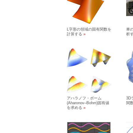
L字形の領域の固有関数を
車
計算する
析
アハラノフ・ボーム
3
(Aharonov
–
Bohm)固有値
関
を求める