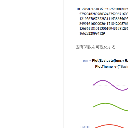
固有関数を可視化する．
In[8]:=
Out[8]=