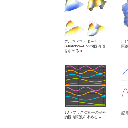
アハラノフ・ボーム
3
(Aharonov
–
Bohm)固有値
関
を求める
1Dラプラス演算子の記号
記
的固有関数を求める