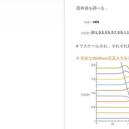
固有値を調べる．
In[3]:=
Out[3]=
でスケールされ，それぞれ
完全なWolfram言語入力
Out[4]=