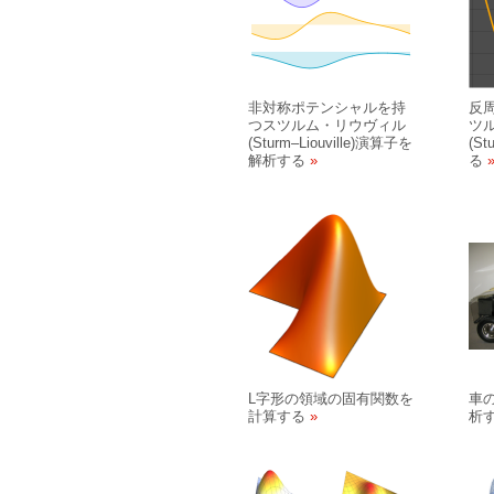
非対称ポテンシャルを持
反
つスツルム・リウヴィル
ツ
(Sturm
–
Liouville)演算子を
(St
解析する
る
L字形の領域の固有関数を
車
計算する
析