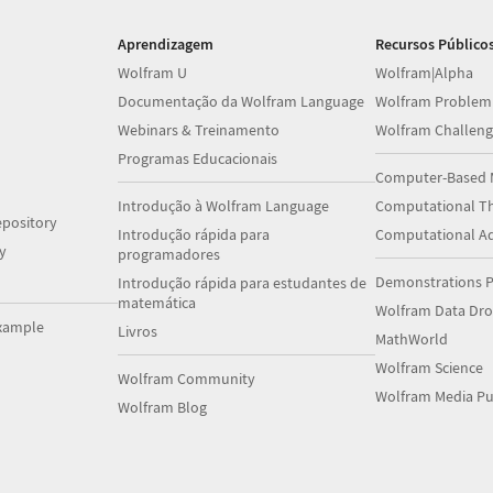
Aprendizagem
Recursos Público
Wolfram U
Wolfram|Alpha
Documentação da Wolfram Language
Wolfram Problem
Webinars & Treinamento
Wolfram Challeng
Programas Educacionais
Computer-Based 
Introdução à Wolfram Language
Computational Th
pository
Introdução rápida para
Computational A
y
programadores
Demonstrations P
Introdução rápida para estudantes de
matemática
Wolfram Data Dr
xample
Livros
MathWorld
Wolfram Science
Wolfram Community
Wolfram Media Pu
Wolfram Blog