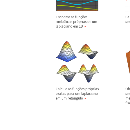
Encontre as fun
ç
õ
es
Cal
simb
ó
licas pr
ó
prias de um
si
laplaciano em 1D
Calcule as fun
ç
õ
es pr
ó
prias
Ob
exatas para um laplaciano
si
em um ret
â
ngulo
me
fi