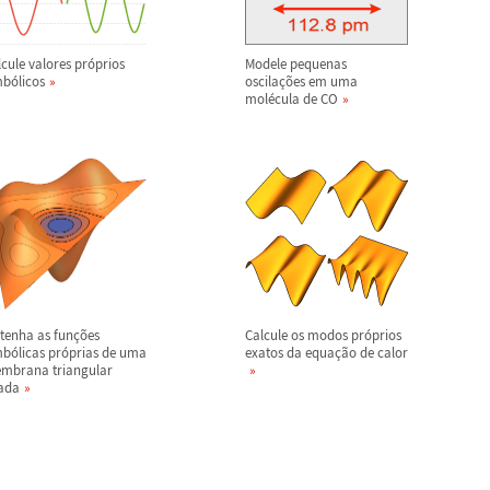
cule valores pr
ó
prios
Modele pequenas
mb
ó
licos
oscila
ç
õ
es em uma
mol
é
cula de CO
tenha as fun
ç
õ
es
Calcule os modos pr
ó
prios
mb
ó
licas pr
ó
prias de uma
exatos da equa
ç
ã
o de calor
mbrana triangular
xada