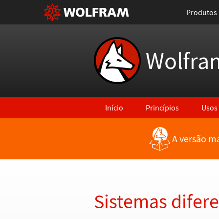
Produtos
Wolfra
Início
Princípios
Usos
A versão ma
Voltar para Últimas Novidades
Sistemas difere