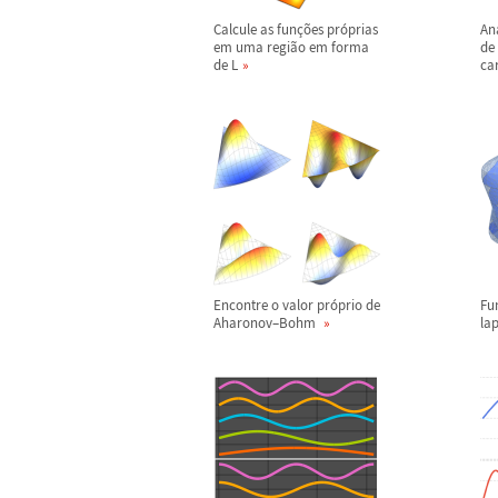
Calcule as fun
ç
õ
es pr
ó
prias
An
em uma regi
ã
o em forma
de
de L
ca
Encontre o valor pr
ó
prio de
Fu
Aharonov
–
Bohm
la