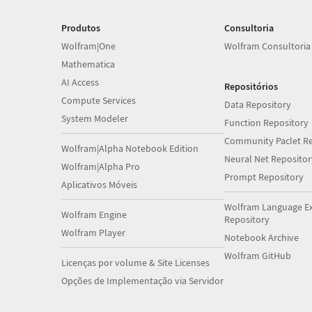
Produtos
Consultoria
Wolfram|One
Wolfram Consultoria
Mathematica
AI Access
Repositórios
Compute Services
Data Repository
System Modeler
Function Repository
Community Paclet Re
Wolfram|Alpha Notebook Edition
Neural Net Repositor
Wolfram|Alpha Pro
Prompt Repository
Aplicativos Móveis
Wolfram Language E
Wolfram Engine
Repository
Wolfram Player
Notebook Archive
Wolfram GitHub
Licenças por volume & Site Licenses
Opções de Implementação via Servidor