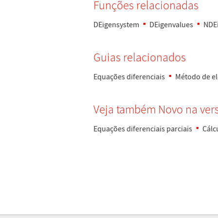
Fun
ç
õ
es relacionadas
DEigensystem
DEigenvalues
NDE
Guias relacionados
Equa
ç
õ
es diferenciais
M
é
todo de e
Veja tamb
é
m Novo na ver
Equa
ç
õ
es diferenciais parciais
C
á
lc