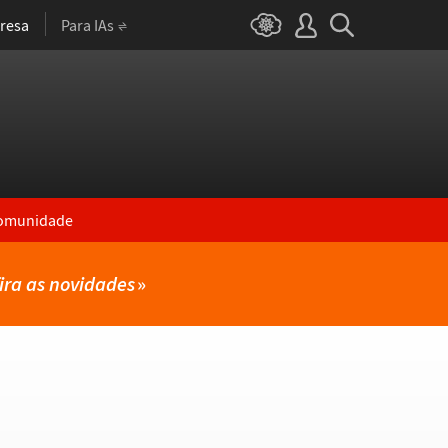
resa
Para IAs
omunidade
ira as novidades
»