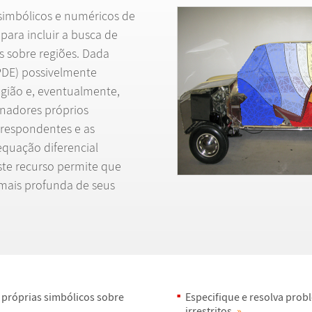
 simb
ó
licos e num
é
ricos de
 para incluir a busca de
s sobre regi
õ
es. Dada
(PDE) possivelmente
gi
ã
o e, eventualmente,
onadores pr
ó
prios
rrespondentes e as
 equa
ç
ã
o diferencial
Este recurso permite que
mais profunda de seus
 pr
ó
prias simb
ó
licos sobre
Especifique e resolva prob
irrestritos.
»