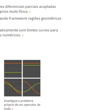
õ
es diferenciais parciais acopladas
prios multi-f
í
sica.
»
izando framework regi
õ
es geom
é
tricas
ticamente com limites curvos para
os num
é
ricos.
»
Investigue o problema
pr
ó
prio de um operador de
onda