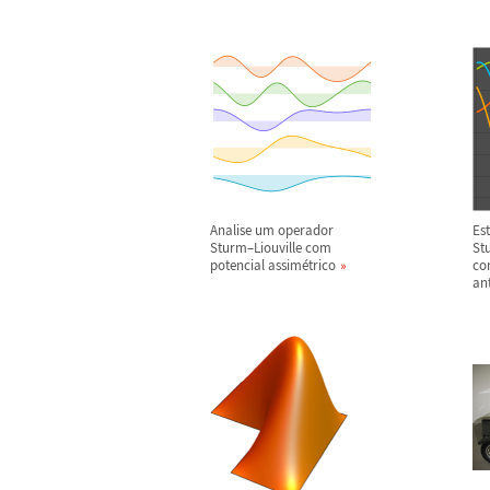
Analise um operador
Es
Sturm
–
Liouville com
St
potencial assim
é
trico
co
ant