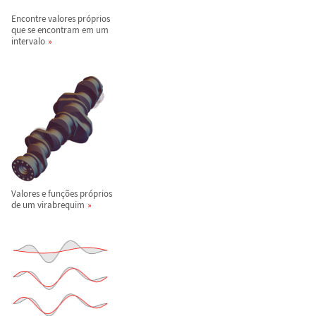
Encontre valores pr
ó
prios
que se encontram em um
intervalo
Valores e fun
ç
õ
es pr
ó
prios
de um virabrequim