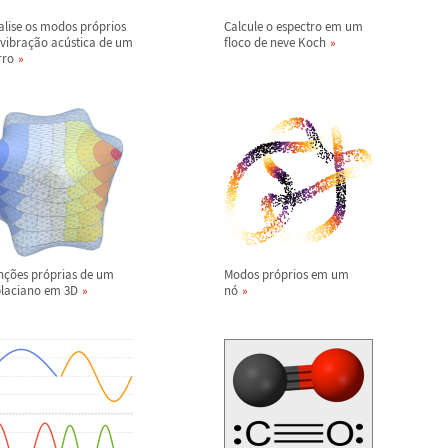
alise os modos pr
ó
prios
Calcule o espectro em um
 vibra
ç
ã
o ac
ú
stica de um
floco de neve Koch
rro
n
ç
õ
es pr
ó
prias de um
Modos pr
ó
prios em um
placiano em 3D
n
ó