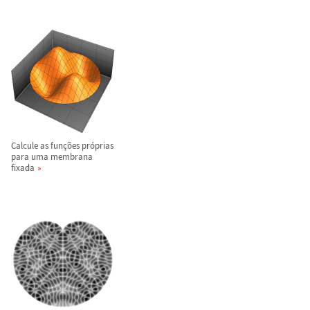
Calcule as fun
ç
õ
es pr
ó
prias
para uma membrana
fixada