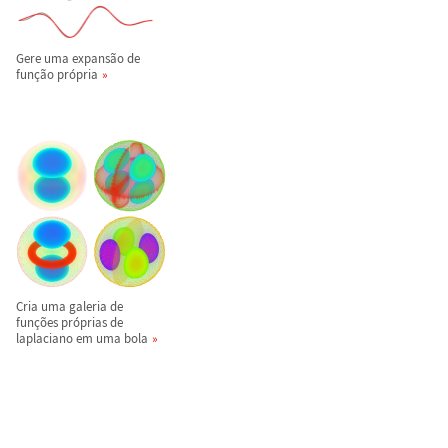
Gere uma expans
ã
o de
fun
ç
ã
o pr
ó
pria
Cria uma galeria de
fun
ç
õ
es pr
ó
prias de
laplaciano em uma bola