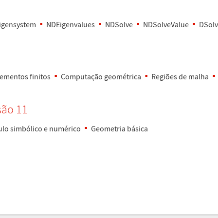
igensystem
NDEigenvalues
NDSolve
NDSolveValue
DSol
lementos finitos
Computa
ç
ã
o geom
é
trica
Regi
õ
es de malha
s
ã
o 11
ulo simb
ó
lico e num
é
rico
Geometria b
á
sica