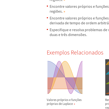
Encontre valores pr
ó
prios e fun
ç
õ
es
regi
õ
es.
»
Encontre valores pr
ó
prios e fun
ç
õ
es
derivada de tempo de ordem arbitr
á
Especifique e resolva problemas de 
duas e tr
ê
s dimens
õ
es.
Exemplos Relacionados
Valores pr
ó
prios e fun
ç
õ
es
Re
pr
ó
prias de Laplace
pr
res