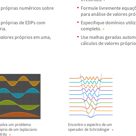
 pr
ó
prias num
é
ricos sobre
Formule livremente equa
ç
para an
á
lise de valores pr
ó
 pr
ó
prias de EDPs com
Especifique dom
í
nios util
ria.
completo.
»
valores pr
ó
prios em uma,
Use malhas geradas automa
c
á
lculos de valores pr
ó
pri
solva um problema
Encontre o espectro de um
ó
prio de um laplaciano
operador de Schr
ö
dinger
trito