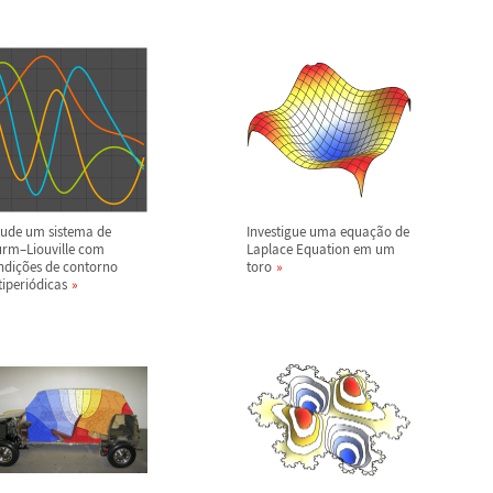
tude um sistema de
Investigue uma equa
ç
ã
o de
urm
–
Liouville com
Laplace Equation em um
ndi
ç
õ
es de contorno
toro
iperi
ó
dicas