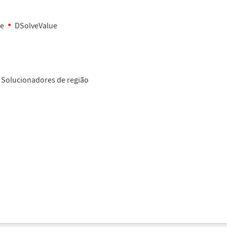
ve
DSolveValue
Solucionadores de regi
ã
o