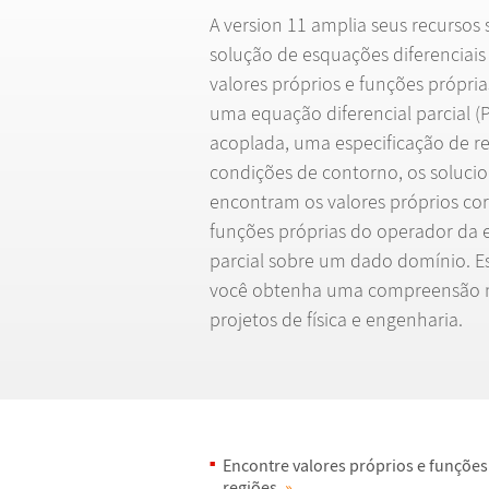
A version 11 amplia seus recursos
solu
ç
ã
o de esqua
ç
õ
es diferenciais
valores pr
ó
prios e fun
ç
õ
es pr
ó
pria
uma equa
ç
ã
o diferencial parcial 
acoplada, uma especifica
ç
ã
o de re
condi
ç
õ
es de contorno, os soluci
encontram os valores pr
ó
prios co
fun
ç
õ
es pr
ó
prias do operador da
parcial sobre um dado dom
í
nio. 
voc
ê
obtenha uma compreens
ã
o 
projetos de f
í
sica e engenharia.
Encontre valores pr
ó
prios e fun
ç
õ
es
regi
õ
es.
»