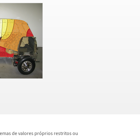
lemas de valores pr
ó
prios restritos ou