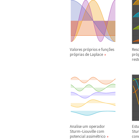
Valores pr
ó
prios e fun
ç
õ
es
Res
pr
ó
prias de Laplace
pr
ó
rest
Analise um operador
Est
Sturm
–
Liouville com
Stu
potencial assim
é
trico
con