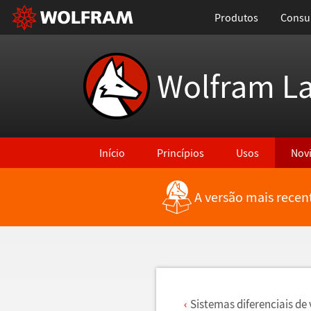
Produtos
Consul
Wolfram L
Início
Princípios
Usos
Nov
A versão mais recen
Voltar para Últimas Novidades
Sistemas diferenciais de 