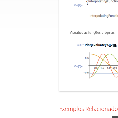
Out[2]=
Visualize as fun
ç
õ
es pr
ó
prias.
In[3]:=
Out[3]=
Exemplos Relacionado