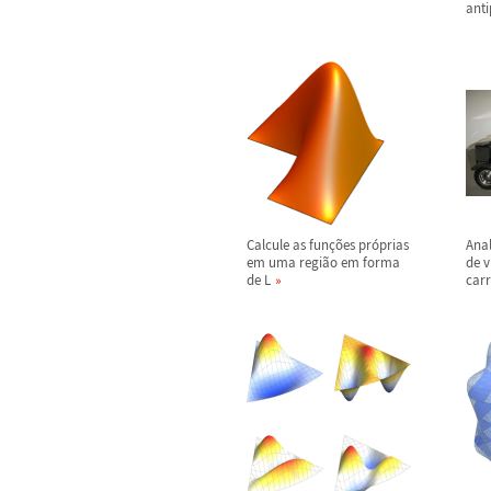
anti
Calcule as fun
ç
õ
es pr
ó
prias
Anal
em uma regi
ã
o em forma
de v
de L
car