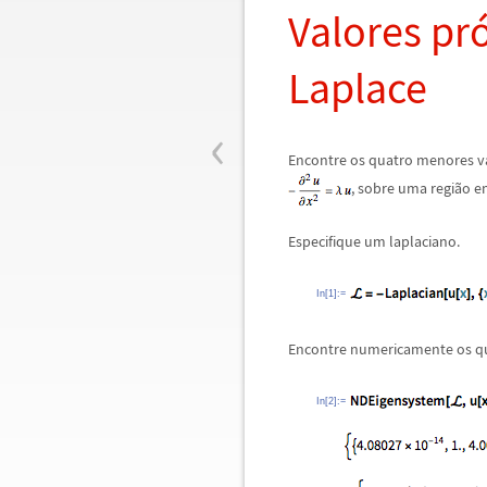
Valores pr
Laplace
‹
Encontre os quatro menores v
, sobre uma regi
ã
o e
Especifique um laplaciano.
In[1]:=
Encontre numericamente os qu
In[2]:=