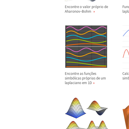
Encontre o valor pr
ó
prio de
Fun
Aharonov
–
Bohm
lap
Encontre as fun
ç
õ
es
Calc
simb
ó
licas pr
ó
prias de um
sim
laplaciano em 1D