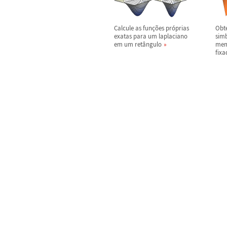
Calcule as fun
ç
õ
es pr
ó
prias
Obt
exatas para um laplaciano
sim
em um ret
â
ngulo
mem
fixa