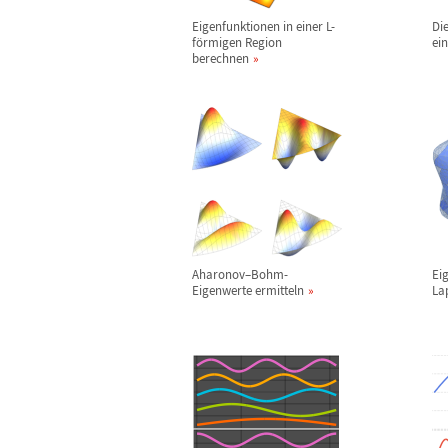
Eigenfunktionen in einer L-
Di
f
ö
rmigen Region
ei
berechnen
Aharonov
–
Bohm-
Ei
Eigenwerte ermitteln
La