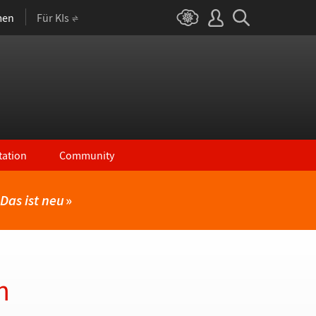
men
Für KIs
ation
Community
Das ist neu
»
n