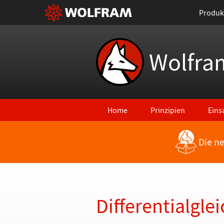
Produk
Wolfra
Home
Prinzipien
Eins
Die n
Zurück zu den neuesten Features
Differentialgl