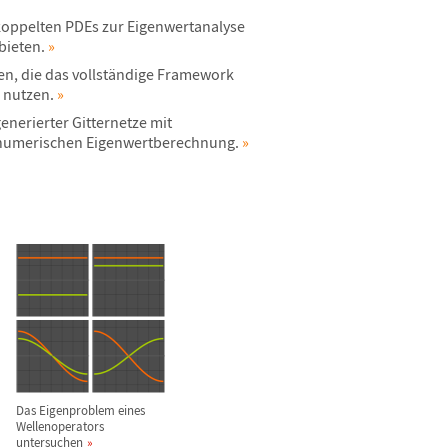
koppelten PDEs zur Eigenwertanalyse
ebieten.
»
n, die das vollst
ä
ndige Framework
 nutzen.
»
nerierter Gitternetze mit
numerischen Eigenwertberechnung.
»
Das Eigenproblem eines
Wellenoperators
untersuchen