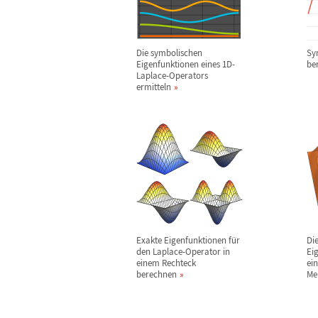
Die symbolischen
Sy
Eigenfunktionen eines 1D-
be
Laplace-Operators
ermitteln
Exakte Eigenfunktionen f
ü
r
Di
den Laplace-Operator in
Ei
einem Rechteck
ei
berechnen
Me