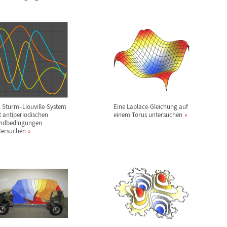
n Sturm
–
Liouville-System
Eine Laplace-Gleichung auf
t antiperiodischen
einem Torus untersuchen
ndbedingungen
tersuchen