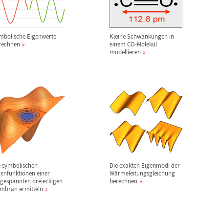
mbolische Eigenwerte
Kleine Schwankungen in
rechnen
einem CO-Molek
ü
l
modellieren
e symbolischen
Die exakten Eigenmodi der
genfunktionen einer
W
ä
rmeleitungsgleichung
ngespannten dreieckigen
berechnen
mbran ermitteln