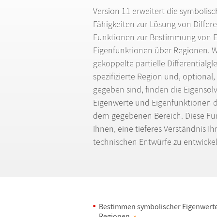
Version 11 erweitert die symboli
F
ä
higkeiten zur L
ö
sung von Differ
Funktionen zur Bestimmung von 
Eigenfunktionen
ü
ber Regionen. 
gekoppelte partielle Differentialgl
spezifizierte Region und, optiona
gegeben sind, finden die Eigensol
Eigenwerte und Eigenfunktionen 
dem gegebenen Bereich. Diese Fun
Ihnen, eine tieferes Verst
ä
ndnis Ih
technischen Entw
ü
rfe zu entwicke
Bestimmen symbolischer Eigenwert
Regionen.
»