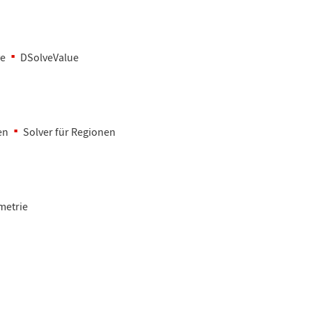
ve
DSolveValue
en
Solver f
ü
r Regionen
metrie