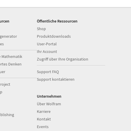
ourcen
Öffentliche Ressourcen
Shop
generator
Produktdownloads
es
User-Portal
Ihr Account
e Mathematik
Zugriff über Ihre Organisation
ertes Denken
uer
Support FAQ
Support kontaktieren
roject
op
Unternehmen
Über Wolfram
Karriere
blishing
Kontakt
Events