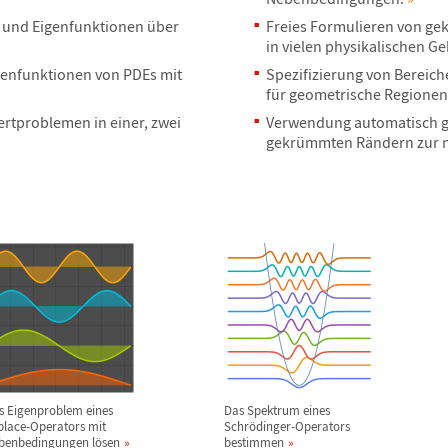
 und Eigenfunktionen
ü
ber
Freies Formulieren von ge
in vielen physikalischen G
enfunktionen von PDEs mit
Spezifizierung von Bereiche
f
ü
r geometrische Regionen
rtproblemen in einer, zwei
Verwendung automatisch ge
gekr
ü
mmten R
ä
ndern zur 
s Eigenproblem eines
Das Spektrum eines
place-Operators mit
Schr
ö
dinger-Operators
benbedingungen l
ö
sen
bestimmen