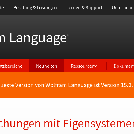
te
Beratung & Lösungen
Lernen & Support
Unterneh
m Language
™
atzbereiche
Neuheiten
Ressourcen
Dokument
eueste Version von Wolfram Language ist Version 15.0.
eichungen mit Eigensysteme