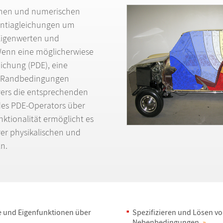
schen und numerischen
entiagleichungen um
Eigenwerten und
Wenn eine m
ö
glicherwiese
eichung (PDE), eine
l, Randbedingungen
vers die entsprechenden
des PDE-Operators
ü
ber
ktionalit
ä
t erm
ö
glicht es
rer physikalischen und
ln.
e und Eigenfunktionen
ü
ber
Spezifizieren und L
ö
sen v
Nebenbedingungen.
»