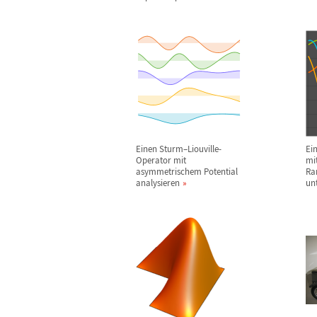
Einen Sturm
–
Liouville-
Ei
Operator mit
mi
asymmetrischem Potential
Ra
analysieren
un