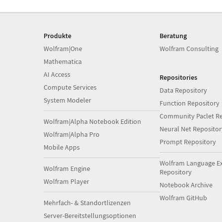
Produkte
Beratung
Wolfram|One
Wolfram Consulting
Mathematica
AI Access
Repositories
Compute Services
Data Repository
System Modeler
Function Repository
Community Paclet Re
Wolfram|Alpha Notebook Edition
Neural Net Repositor
Wolfram|Alpha Pro
Prompt Repository
Mobile Apps
Wolfram Language E
Wolfram Engine
Repository
Wolfram Player
Notebook Archive
Wolfram GitHub
Mehrfach- & Standortlizenzen
Server-Bereitstellungsoptionen