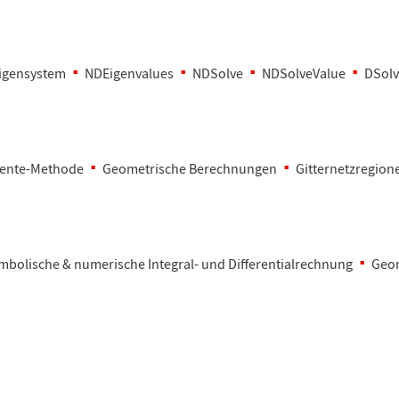
igensystem
NDEigenvalues
NDSolve
NDSolveValue
DSol
mente-Methode
Geometrische Berechnungen
Gitternetzregion
mbolische & numerische Integral- und Differentialrechnung
Geo