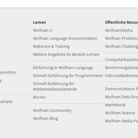
Lernen
Öffentliche Ress
Wolfram U
Wolfram|Alpha
Wolfram Language Documentation
Wolfram Problem
Webinare & Training
Wolfram Challeng
Weitere Angebote im Bereich Lernen
Computerbasiert
Einführung in Wolfram Language
Berechnungsbasi
pository
Schnell-Einführung für Programmierer
Informatikabente
y
Schnell-Einführung für
Demonstrations P
Mathematikstudierende
Wolfram Data Dr
Bücher
xample
MathWorld
Wolfram Community
Wolfram Science
Wolfram Blog
Wolfram Media Pu