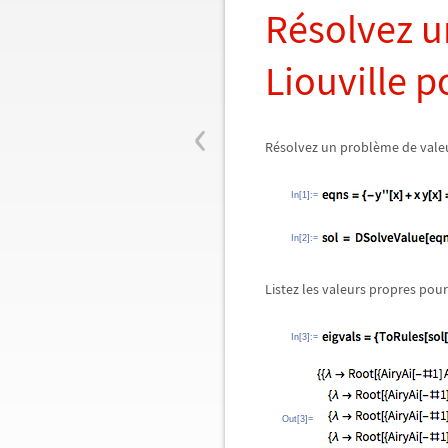
Résolvez u
Liouville p
‹
Résolvez un problème de valeur
In[1]:=
In[2]:=
Listez les valeurs propres pou
In[3]:=
Out[3]=