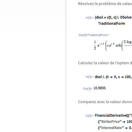
Résolvez le problème de valeur
In[2]:=
Out[2]//TraditionalForm=
Calculez la valeur de l'option
In[3]:=
Out[3]=
Comparez avec la valeur donné
In[4]:=