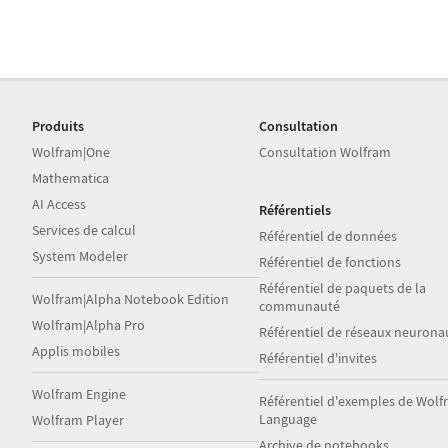
Produits
Consultation
Wolfram|One
Consultation Wolfram
Mathematica
AI Access
Référentiels
Services de calcul
Référentiel de données
System Modeler
Référentiel de fonctions
Référentiel de paquets de la
Wolfram|Alpha Notebook Edition
communauté
Wolfram|Alpha Pro
Référentiel de réseaux neurona
Applis mobiles
Référentiel d'invites
Wolfram Engine
Référentiel d'exemples de Wol
Language
Wolfram Player
Archive de notebooks