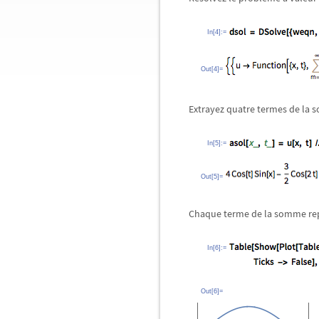
In[4]:=
Out[4]=
Extrayez quatre termes de la
In[5]:=
Out[5]=
Chaque terme de la somme rep
In[6]:=
Out[6]=