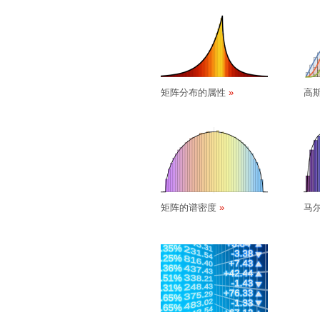
矩阵分布的属性
高
矩阵的谱密度
马