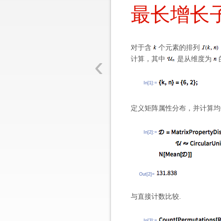
最长增长
对于含
个元素的排列
‹
计算，其中
是从维度为
In[1]:=
定义矩阵属性分布，并计算均
In[2]:=
Out[2]=
与直接计数比较.
In[3]:=