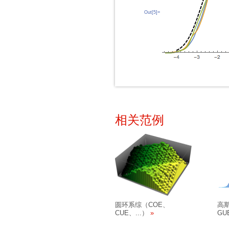
Out[5]=
相关范例
圆环系综（COE、
高
CUE、...）
GU